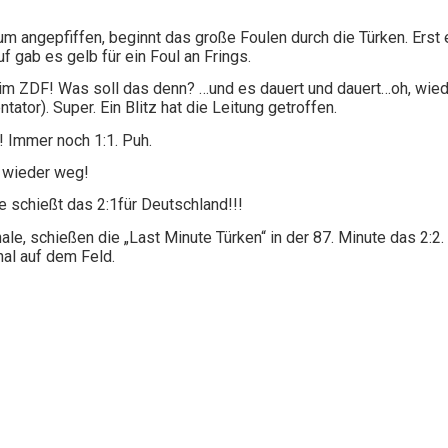
Kaum angepfiffen, beginnt das große Foulen durch die Türken. Ers
f gab es gelb für ein Foul an Frings.
 im ZDF! Was soll das denn? …und es dauert und dauert…oh, wieder
tor). Super. Ein Blitz hat die Leitung getroffen.
! Immer noch 1:1. Puh.
n wieder weg!
se schießt das 2:1für Deutschland!!!
ale, schießen die „Last Minute Türken“ in der 87. Minute das 2:2.
hal auf dem Feld.