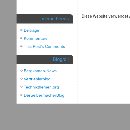
Diese Website verwendet
meine Feeds
Beiträge
Kommentare
This Post's Comments
Blogroll
Bergkamen-News
Vertrieblerblog
Technikthemen.org
DerSelbermacherBlog