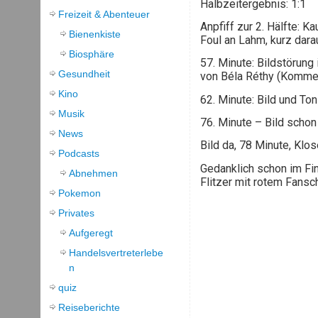
Halbzeitergebnis: 1:1
Freizeit & Abenteuer
Anpfiff zur 2. Hälfte: 
Bienenkiste
Foul an Lahm, kurz darau
Biosphäre
57. Minute: Bildstörung
Gesundheit
von Béla Réthy (Kommenta
Kino
62. Minute: Bild und Ton
Musik
76. Minute – Bild scho
News
Bild da, 78 Minute, Klo
Podcasts
Gedanklich schon im Fin
Abnehmen
Flitzer mit rotem Fansc
Pokemon
Privates
Aufgeregt
Handelsvertreterlebe
n
quiz
Reiseberichte