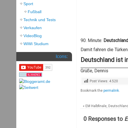
Sport
Fußball
Technik und Tests
Verkaufen
VideoBlog
90. Minute:
Deutschland 
WiWi Studium
Damit fahren die Türken
Icons:
Deutschland ist im
Grüße, Dennis
Post Views:
4.520
Bookmark the
permalink
.
«
EM Halbfinale, Deutschland
0 Responses to
E