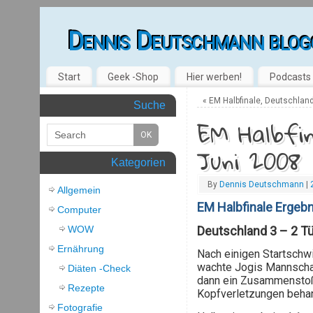
Dennis Deutschmann blog
Start
Geek -Shop
Hier werben!
Podcasts
«
EM Halbfinale, Deutschland
Suche
EM Halbfin
Juni 2008
Kategorien
By
Dennis Deutschmann
|
Allgemein
EM Halbfinale Ergebn
Computer
WOW
Deutschland 3 – 2 Tü
Ernährung
Nach einigen Startschwi
wachte Jogis Mannschaft
Diäten -Check
dann ein Zusammenstoß 
Rezepte
Kopfverletzungen behan
Fotografie