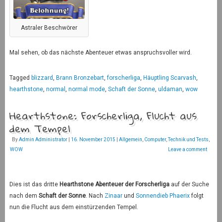
Astraler Beschwörer
Mal sehen, ob das nächste Abenteuer etwas anspruchsvoller wird.
Tagged
blizzard
,
Brann Bronzebart
,
forscherliga
,
Häuptling Scarvash
,
hearthstone
,
normal
,
normal mode
,
Schaft der Sonne
,
uldaman
,
wow
Hearthstone: Forscherliga, Flucht aus
dem Tempel
By
Admin Administrator
|
16. November 2015
|
Allgemein
,
Computer
,
Technik und Tests
,
WOW
Leave a comment
Dies ist das dritte
Hearthstone
Abenteuer der Forscherliga
auf der Suche
nach dem
Schaft der Sonne
. Nach
Zinaar
und
Sonnendieb Phaerix
folgt
nun die Flucht aus dem einstürzenden Tempel.