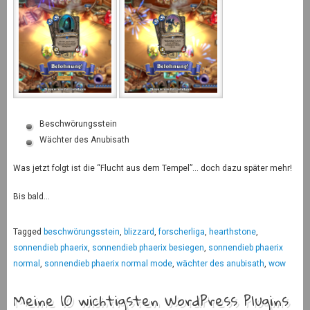
Beschwörungsstein
Wächter des Anubisath
Was jetzt folgt ist die “Flucht aus dem Tempel”… doch dazu später mehr!
Bis bald…
Tagged
beschwörungsstein
,
blizzard
,
forscherliga
,
hearthstone
,
sonnendieb phaerix
,
sonnendieb phaerix besiegen
,
sonnendieb phaerix
normal
,
sonnendieb phaerix normal mode
,
wächter des anubisath
,
wow
Meine 10 wichtigsten WordPress Plugins