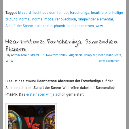
Tagged
blizzard
,
flucht aus dem tempel
,
forscherliga
,
hearthstone
,
heilige
prüfung
,
normal
,
normal mode
,
reno jackson
,
rumpelnder elementar
,
Schaft der Sonne
,
sonnendieb phaerix
,
uralter schemen
,
wow
Hearthstone: Forscherliga, Sonnendieb
Phaerix
By
Admin Administrator
|
15. November 2015
|
Allgemein
,
Computer
,
Technik und Tests
,
WOW
Leave a comment
Dies ist das zweite
Hearthstone
Abenteuer der Forscherliga
auf der
Suche nach dem
Schaft der Sonne
. Wir treffen dabei auf
Sonnendieb
Phaerix
. Das
erste haben wir ja schon
gemeistert.