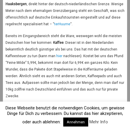
Haaksbergen
, direkt hinter der deutsch-niederländischen Grenze. Wenige
Meter nach dem ehemaligen Grenzübergang steht ein Geschäft, was sich
offensichtlich auf deutsche Einkaufstouristen eingestellt und auf diese
regelrecht spezialisiert hat – “
terHuurne
“.
Bereits im Eingangsbereich steht die Ware, weswegen wohl die meisten
Deutschen hier her kommen:
Kaffee
. Dieser ist in den Niederlanden
bekanntlich deutlich günstiger als bei uns. Das hat mit der deutschen
Kaffeesteuer zu tun (kann man
hier
nachlesen). Kostet bei uns das Pfund
“Feine Milde” 5,99€, bekommt man dort für 6,99€ ein ganzes Kilo. Kein
Wunder, dass die Pakete dort Stapelweise in die Kofferräume geladen
werden. Ähnlich sieht es auch mit anderen Sorten, Kaffeepads und auch
Tees aus. Aufpassen sollte man jedoch bei der Menge, denn man darf nur
10kg zollfrei nach Deutschland einführen und das auch nur für private
Zwecke.
Diese Webseite benutzt die notwendigen Cookies, um gewisse
Eine weitere heiß begehrte Ware sind
Getränkedosen
. Diese gibt es in
Dinge für Dich zu verbessern. Du kannst das hier akzeptieren,
Holland noch ohne Pfand und bei einem Preis von ca. 50ct pro Marken -
oder auch ablehnen:
Mehr Info
Softdrink, wird sich hier auch massenweise eingedeckt. Die
Annehmen
Einkaufswagen tragen Schilder mit einem Hinweis darauf, man solle bitte