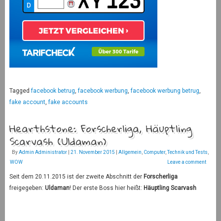
Tagged
facebook betrug
,
facebook werbung
,
facebook werbung betrug
,
fake account
,
fake accounts
Hearthstone: Forscherliga, Häuptling
Scarvash (Uldaman)
By
Admin Administrator
|
21. November 2015
|
Allgemein
,
Computer
,
Technik und Tests
,
WOW
Leave a comment
Seit dem 20.11.2015 ist der zweite Abschnitt der
Forscherliga
freigegeben:
Uldaman
! Der erste Boss hier heißt:
Häuptling Scarvash