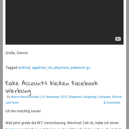
Grüße, Dennis
Tagged
android
,
appstore
,
ios
,
playstore
,
pokemon go
Fake Accounts klicken Facebook
Werbung
By
Admin Administrator
|
26. November 2015
|
Allgemein
,
Aufgeregt
,
Computer
,
Technik
und Tests
2
Comments
Ich bin mächtig sauer!
Weil jetzt grade die KFZ Versicherung -Wechsel Zeit ist, habe ich einen