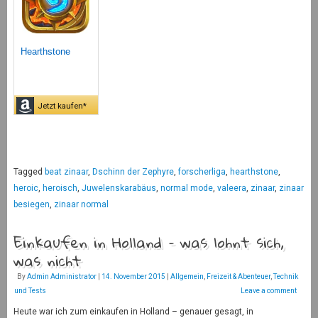
Hearthstone
Jetzt kaufen*
Tagged
beat zinaar
,
Dschinn der Zephyre
,
forscherliga
,
hearthstone
,
heroic
,
heroisch
,
Juwelenskarabäus
,
normal mode
,
valeera
,
zinaar
,
zinaar
besiegen
,
zinaar normal
Einkaufen in Holland – was lohnt sich,
was nicht
By
Admin Administrator
|
14. November 2015
|
Allgemein
,
Freizeit & Abenteuer
,
Technik
und Tests
Leave a comment
Heute war ich zum einkaufen in Holland – genauer gesagt, in