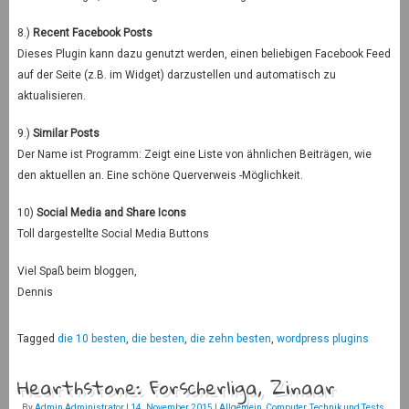
8.)
Recent Facebook Posts
Dieses Plugin kann dazu genutzt werden, einen beliebigen Facebook Feed
auf der Seite (z.B. im Widget) darzustellen und automatisch zu
aktualisieren.
9.)
Similar Posts
Der Name ist Programm: Zeigt eine Liste von ähnlichen Beiträgen, wie
den aktuellen an. Eine schöne Querverweis -Möglichkeit.
10)
Social Media and Share Icons
Toll dargestellte Social Media Buttons
Viel Spaß beim bloggen,
Dennis
Tagged
die 10 besten
,
die besten
,
die zehn besten
,
wordpress plugins
Hearthstone: Forscherliga, Zinaar
By
Admin Administrator
|
14. November 2015
|
Allgemein
,
Computer
,
Technik und Tests
,