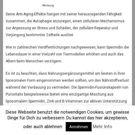
Werbung
Seine Anti-Aging-Effekte hängen mit seiner herausragenden Fähigkeit
zusammen, die Autophagie anzuregen, einen zellulären Mechanismus
zur Anpassung an Stress und Schäden, der zelluläre Reparatur und
Verjüngung bestimmter Zellteile auslöst.
Wie in zahlreichen Veröffentlichungen nachgewiesen, kann Spermidin die
Lebensdauer in einer Vielzahl von Tiermodellen erhöhen und auch das
Altern beim Menschen verzögern.
Es ist zu beachten, dass Nahrungsergänzungsmittel am besten in ihrer
liposomalen Form eingenommen werden sollten, um den Nährstoffverlust
während der Verdauung zu vermeiden. Die Spermidin-Fusionskapseln von
Purovitalis beispielsweise bieten eine einzigartige Mischung aus
liposomalem Spermidin, Zink und B-Vitaminen zur aktiven Unterstützung
der Autophagie-Prozesse.
Diese Webseite benutzt die notwendigen Cookies, um gewisse
Dinge für Dich zu verbessern. Du kannst das hier akzeptieren,
Quercetin und Fisetin
Dosierung: jeweils 500 mg, einmal täglich,
oder auch ablehnen:
Mehr Info
Annehmen
morgens.