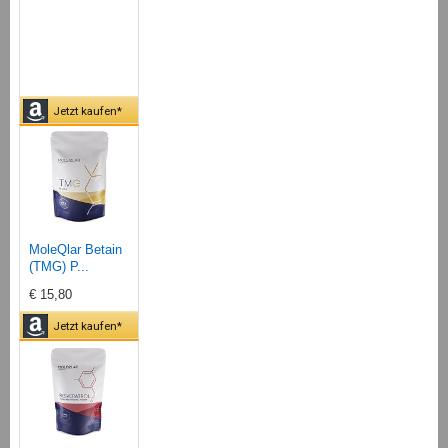
Jetzt kaufen*
MoleQlar Betain
(TMG) P...
€ 15,80
Jetzt kaufen*