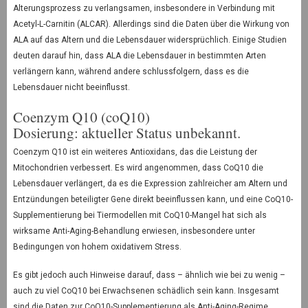
Alterungsprozess zu verlangsamen, insbesondere in Verbindung mit
Acetyl-L-Carnitin (ALCAR). Allerdings sind die Daten über die Wirkung von
ALA auf das Altern und die Lebensdauer widersprüchlich. Einige Studien
deuten darauf hin, dass ALA die Lebensdauer in bestimmten Arten
verlängern kann, während andere schlussfolgern, dass es die
Lebensdauer nicht beeinflusst.
Coenzym Q10 (coQ10)
Dosierung: aktueller Status unbekannt.
Coenzym Q10 ist ein weiteres Antioxidans, das die Leistung der
Mitochondrien verbessert. Es wird angenommen, dass CoQ10 die
Lebensdauer verlängert, da es die Expression zahlreicher am Altern und
Entzündungen beteiligter Gene direkt beeinflussen kann, und eine CoQ10-
Supplementierung bei Tiermodellen mit CoQ10-Mangel hat sich als
wirksame Anti-Aging-Behandlung erwiesen, insbesondere unter
Bedingungen von hohem oxidativem Stress.
Es gibt jedoch auch Hinweise darauf, dass – ähnlich wie bei zu wenig –
auch zu viel CoQ10 bei Erwachsenen schädlich sein kann. Insgesamt
sind die Daten zur CoQ10-Supplementierung als Anti-Aging-Regime