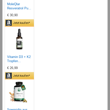
MoleQlar
Resveratrol Pu...
€ 30,90
Jetzt kaufen*
Vitamin D3 + K2
Tropfen...
€ 26,99
Jetzt kaufen*
Spermidin aus