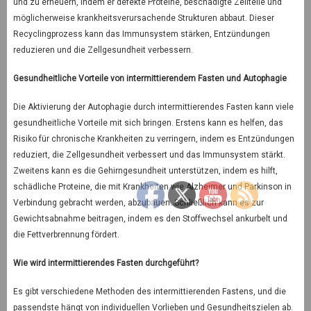
und zu erneuern, indem er defekte Proteine, beschädigte Zellteile und
möglicherweise krankheitsverursachende Strukturen abbaut. Dieser
Recyclingprozess kann das Immunsystem stärken, Entzündungen
reduzieren und die Zellgesundheit verbessern.
Gesundheitliche Vorteile von intermittierendem Fasten und Autophagie
Die Aktivierung der Autophagie durch intermittierendes Fasten kann viele
gesundheitliche Vorteile mit sich bringen. Erstens kann es helfen, das
Risiko für chronische Krankheiten zu verringern, indem es Entzündungen
reduziert, die Zellgesundheit verbessert und das Immunsystem stärkt.
Zweitens kann es die Gehirngesundheit unterstützen, indem es hilft,
schädliche Proteine, die mit Krankheiten wie Alzheimer und Parkinson in
Verbindung gebracht werden, abzubauen. Schließlich kann es zur
Gewichtsabnahme beitragen, indem es den Stoffwechsel ankurbelt und
die Fettverbrennung fördert.
Wie wird intermittierendes Fasten durchgeführt?
Es gibt verschiedene Methoden des intermittierenden Fastens, und die
passendste hängt von individuellen Vorlieben und Gesundheitszielen ab.