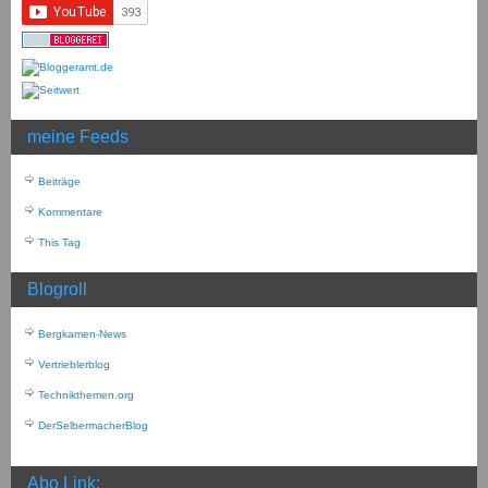
meine Feeds
Beiträge
Kommentare
This Tag
Blogroll
Bergkamen-News
Vertrieblerblog
Technikthemen.org
DerSelbermacherBlog
Abo Link: