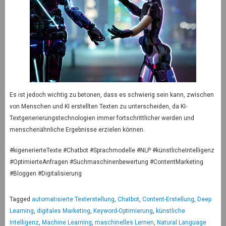
Es ist jedoch wichtig zu betonen, dass es schwierig sein kann, zwischen
von Menschen und KI erstellten Texten zu unterscheiden, da KI-
Textgenerierungstechnologien immer fortschrittlicher werden und
menschenähnliche Ergebnisse erzielen können.
#kigenerierteTexte #Chatbot #Sprachmodelle #NLP #künstlicheIntelligenz
#OptimierteAnfragen #Suchmaschinenbewertung #ContentMarketing
#Bloggen #Digitalisierung
Tagged
automatisierte Texterstellung
,
Chatbot
,
Content-Erstellung
,
Deep
Learning
,
digitales Marketing
,
Keyword-Optimierung
,
künstliche
Intelligenz
,
Machine Learning
,
maschinelles Lernen
,
Natural Language