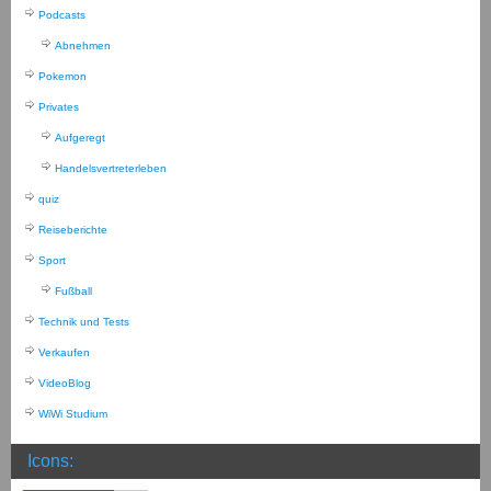
Podcasts
Abnehmen
Pokemon
Privates
Aufgeregt
Handelsvertreterleben
quiz
Reiseberichte
Sport
Fußball
Technik und Tests
Verkaufen
VideoBlog
WiWi Studium
Icons: