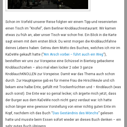
Schon im Vorfeld unserer Reise folgten wir einem Tipp und reservierten
einen Tisch im “Knofel”, dem Berliner Knoblauchrestaurant. Wir kamen
etwas zu früh an, aber unser Tisch war schon frei. Ein Blick in die Karte
sagt einem mit dem ersten Blick: Du wirst morgen die Knoblauchfahne
deines Lebens haben. Getreu dem Motto des Buches, welches ich mir im
KaDeWe gekauft hatte (“
Am Arsch vorbei – führt auch ein Weg
“),
bestellten wir uns zur Vorspeise eine Schüssel in Bierteig gebackene
Knoblauchzehen – also mal eben locker 2 oder 3 ganze
KnoblauchKNOLLEN zur Vorspeise. Damit war das Thema auch schon
durch. Zur Hauptspeise gab es für meine Frau die Hirschkeule und ich
bekam eine halbe Ente, gefüllt mit Trockenfrüchten und – Knoblauch (was
auch sonst). Die Ente war so genial lecker, ich ärgerte mich jetzt, dass
der Burger aus dem KaDeWe noch nicht ganz verdaut war. Ich hatte
schon länger eine gewisse Vorstellung von einer richtig guten Ente im
Kopf, nachdem ich das Buch “
Das Geständnis des Mönchs
” gelesen
hatte und musste beim Essen sofort wieder an dieses Buch denken – ein
sehr gutes Buch übrigens…