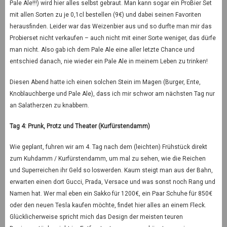
Pale Ale!!!) wird hier alles selbst gebraut. Man kann sogar ein ProBier Set
mit allen Sorten zu je 0,1cl bestellen (9€) und dabei seinen Favoriten
herausfinden. Leider war das Weizenbier aus und so durfte man mir das
Probierset nicht verkaufen – auch nicht mit einer Sorte weniger, das dürfe
man nicht. Also gab ich dem Pale Ale eine aller letzte Chance und
entschied danach, nie wieder ein Pale Ale in meinem Leben zu trinken!
Diesen Abend hatte ich einen solchen Stein im Magen (Burger, Ente,
Knoblauchberge und Pale Ale), dass ich mir schwor am nächsten Tag nur
an Salatherzen zu knabbern.
Tag 4: Prunk, Protz und Theater (Kurfürstendamm)
Wie geplant, fuhren wir am 4. Tag nach dem (leichten) Frühstück direkt
zum Kuhdamm / Kurfürstendamm, um mal zu sehen, wie die Reichen
und Superreichen ihr Geld so loswerden. Kaum steigt man aus der Bahn,
erwarten einen dort Gucci, Prada, Versace und was sonst noch Rang und
Namen hat. Wer mal eben ein Sakko für 1200€, ein Paar Schuhe für 850€
oder den neuen Tesla kaufen möchte, findet hier alles an einem Fleck.
Glücklicherweise spricht mich das Design der meisten teuren