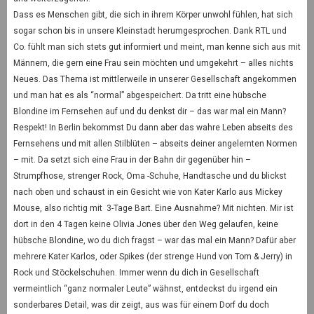
Dass es Menschen gibt, die sich in ihrem Körper unwohl fühlen, hat sich
sogar schon bis in unsere Kleinstadt herumgesprochen. Dank RTL und
Co. fühlt man sich stets gut informiert und meint, man kenne sich aus mit
Männern, die gern eine Frau sein möchten und umgekehrt – alles nichts
Neues. Das Thema ist mittlerweile in unserer Gesellschaft angekommen
und man hat es als “normal” abgespeichert. Da tritt eine hübsche
Blondine im Fernsehen auf und du denkst dir – das war mal ein Mann?
Respekt! In Berlin bekommst Du dann aber das wahre Leben abseits des
Fernsehens und mit allen Stilblüten – abseits deiner angelernten Normen
– mit. Da setzt sich eine Frau in der Bahn dir gegenüber hin –
Strumpfhose, strenger Rock, Oma -Schuhe, Handtasche und du blickst
nach oben und schaust in ein Gesicht wie von Kater Karlo aus Mickey
Mouse, also richtig mit 3-Tage Bart. Eine Ausnahme? Mit nichten. Mir ist
dort in den 4 Tagen keine Olivia Jones über den Weg gelaufen, keine
hübsche Blondine, wo du dich fragst – war das mal ein Mann? Dafür aber
mehrere Kater Karlos, oder Spikes (der strenge Hund von Tom & Jerry) in
Rock und Stöckelschuhen. Immer wenn du dich in Gesellschaft
vermeintlich “ganz normaler Leute” wähnst, entdeckst du irgend ein
sonderbares Detail, was dir zeigt, aus was für einem Dorf du doch