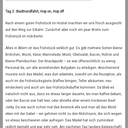
Tag 2: Stadtrundfahrt, Hop on, Hop off
Nach einem guten Frühstück im Hostel machten wir uns frisch ausgeruht
auf den Weg zur S-Bahn. Zunächst aber noch ein paar Worte zum
Frühstück im Holi-Berlin:
Alles in Allem ist das Frühstück wirklich gut. Es gibt mehrere Sorten kleine
Brötchen, Wurst, Käse, Marmelade, Müsli, Obstsalat, Bacon, Rührei und
kleine Pfannkuchen. Der Knackpunkt – es war offensichtlich zu wenig
Personal da, um alle anstehenden Aufgaben zu erledigen. Anscheinend
musste sich das Mädel, was dort arbeitete, sowohl um die Rezeption, als
auch im die Frühstücksgäste (Kaffee bringen, Teller abräumen, neu
eindecken) und auch um das Frühstücksbuffet kümmern. Da blieb es
natürlich nicht aus, dass es etwas länger dauerte, bis man Kaffee bekam,
oder der Bacon war halt leer, oder ähnelte eher einem trockenen Beef
Jerky. Da war auch schon mal das Besteck alle und man aß das Müsli
eben mit der Gabel – wir gehören nicht zu den Motztouris, die sich wegen
so etwas beschweren oder aufregen. Das Mädel hat sich zumindest
redlich bemüht und war sehr nett. Am nächsten Tag (andere Belegschaft)