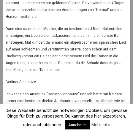
kommst – und seien es nur goldenen Socken. Da verwischen in 4 Tagen
deine in Jahrzehnten erworbenen Anschauungen von “Normal” und der
Horizont weitet sich…
Dann sind da noch die Musiker, die an bestimmten U-Bahn Haltestellen
einsteigen, ein Lied spielen, abkassieren und dann in die nächste Bahn
einsteigen. Mal klimpert da jemand ein abgedroschenes spanisches Lied
auf einer schlechten und verstimmten Gitarre, doch schon auf dem
Rückweg kommt ein Geiger, der dir mit seinem Lied die Tränen in die
Augen treibt, so schön spielt er. Da denkst du dir: Schade dass du jetzt
kein Kleingeld in der Tasche hast.
Berliner Schnauze:
Ich kenne den Ausdruck “Berliner Schnauze” und ich hatte mir bis dato
immer eine bestimmt direkte Art darunter vorgestellt – so ähnlich wie bei
uns im Ruhrpott – direkt und kein Blatt vor dem Mund. Da rennst Du zur
Diese Webseite benutzt die notwendigen Cookies, um gewisse
Vordertür eines stehenden Busses, weil du nach dem richtigen Bus
Dinge für Dich zu verbessern. Du kannst das hier akzeptieren,
fragen möchtest: “Fährt dieser Bus zufällig nach Lichtenfelde?” kommt
oder auch ablehnen:
Mehr Info
Annehmen
die Antwort vom Fahrer: “Steht det etwa dran?” knallt mir die Tür vor der