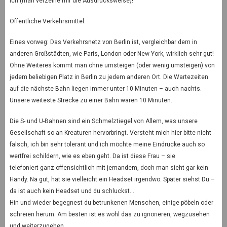
ich (man verzeihe mir die Ausdrucksweise)!
Öffentliche Verkehrsmittel:
Eines vorweg: Das Verkehrsnetz von Berlin ist, vergleichbar dem in
anderen Großstädten, wie Paris, London oder New York, wirklich sehr gut!
Ohne Weiteres kommt man ohne umsteigen (oder wenig umsteigen) von
jedem beliebigen Platz in Berlin zu jedem anderen Ort. Die Wartezeiten
auf die nächste Bahn liegen immer unter 10 Minuten – auch nachts.
Unsere weiteste Strecke zu einer Bahn waren 10 Minuten.
Die S- und U-Bahnen sind ein Schmelztiegel von Allem, was unsere
Gesellschaft so an Kreaturen hervorbringt. Versteht mich hier bitte nicht
falsch, ich bin sehr tolerant und ich möchte meine Eindrücke auch so
wertfrei schildern, wie es eben geht. Da ist diese Frau – sie
telefoniert ganz offensichtlich mit jemandem, doch man sieht gar kein
Handy. Na gut, hat sie vielleicht ein Headset irgendwo. Später siehst Du –
da ist auch kein Headset und du schluckst…
Hin und wieder begegnest du betrunkenen Menschen, einige pöbeln oder
schreien herum. Am besten ist es wohl das zu ignorieren, wegzusehen
und weiterzugehen.