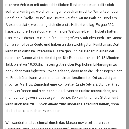
mehrere Anbieter mit unterschiedlichen Routen und man sollte sich
vorher erkundigen, welche man gerne buchen möchte. Wir entschieden
uns für die “Gelbe Route”. Die Tickets kauften wir im Park Inn Hotel am
Alexanderplatz, wo auch gleich die erste Haltestelle lag. Es gab 25%
Rabatt auf die Tagestour, weil wir ja die Welcome Berlin Tickets hatten.
Das Prinzip dieser Tour ist in fast jeder großen Stadt identisch: Die Busse
fahren eine feste Route und halten an den wichtigsten Punkten an. Dort
kann man dann bei Interesse aussteigen und bei Bedarf in einen der
nächsten Busse wieder einsteigen. Die Busse fahren im 10-15 Minuten
Takt, bis etwa 18:00Uhr. Im Bus gibt es über Kopfhöhrer Erklärungen zu
den Sehenswürdigkeiten. Etwas schade, dass man die Erklärungen nicht
zu Ende hören kann, wenn man an einem bestimmten Ort aussteigen
möchte. Als Tipp: Zunächst eine komplette Runde (etwa 2 Stunden) mit
dem Bus fahren und sich dann die relevanten Punkte raussuchen, wo
man danach jeweils aussteigen möchte. So kennt man die Station und
kann auch mal zu Fuß von einem zum anderen Haltepunkt laufen, ohne
die Haltestelle suchen zu müssen.
Wir wanderten also einmal durch das Museumsviertel, durch das