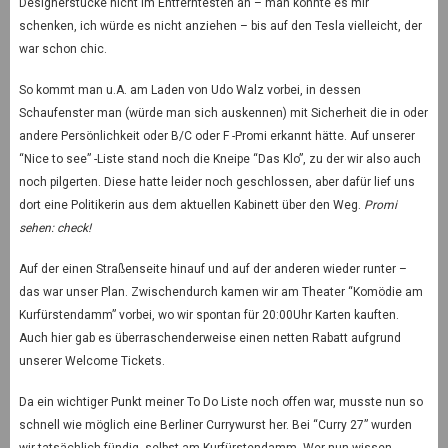
Designerstücke nicht im Entferntesten an – man könnte es mir
schenken, ich würde es nicht anziehen – bis auf den Tesla vielleicht, der
war schon chic.
So kommt man u.A. am Laden von Udo Walz vorbei, in dessen
Schaufenster man (würde man sich auskennen) mit Sicherheit die in oder
andere Persönlichkeit oder B/C oder F -Promi erkannt hätte. Auf unserer
“Nice to see” -Liste stand noch die Kneipe “Das Klo”, zu der wir also auch
noch pilgerten. Diese hatte leider noch geschlossen, aber dafür lief uns
dort eine Politikerin aus dem aktuellen Kabinett über den Weg.
Promi
sehen: check!
Auf der einen Straßenseite hinauf und auf der anderen wieder runter –
das war unser Plan. Zwischendurch kamen wir am Theater “Komödie am
Kurfürstendamm” vorbei, wo wir spontan für 20:00Uhr Karten kauften.
Auch hier gab es überraschenderweise einen netten Rabatt aufgrund
unserer Welcome Tickets.
Da ein wichtiger Punkt meiner To Do Liste noch offen war, musste nun so
schnell wie möglich eine Berliner Currywurst her. Bei “Curry 27” wurden
wir tatsächlich fündig, selbst am Kurfürstendamm. Wer nun wissen