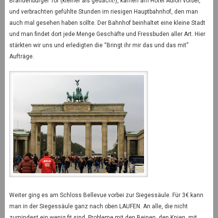
Brandenburger Tor (kleiner als gedacht!), kamen am Hotel Adlon vorbei,
und verbrachten gefühlte Stunden im riesigen Hauptbahnhof, den man
auch mal gesehen haben sollte. Der Bahnhof beinhaltet eine kleine Stadt
und man findet dort jede Menge Geschäfte und Fressbuden aller Art. Hier
stärkten wir uns und erledigten die “Bringt ihr mir das und das mit”
Aufträge.
Weiter ging es am Schloss Bellevue vorbei zur Siegessäule. Für 3€ kann
man in der Siegessäule ganz nach oben LAUFEN. An alle, die nicht
zumindest ein wenig fit sind, Probleme mit den Beinen, den Knien, mit