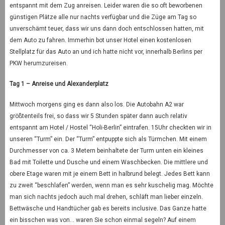
entspannt mit dem Zug anreisen. Leider waren die so oft beworbenen
günstigen Plätze alle nur nachts verfügbar und die Züge am Tag so
unverschämt teuer, dass wir uns dann doch entschlossen hatten, mit
dem Auto zu fahren. Immerhin bot unser Hotel einen kostenlosen
Stellplatz für das Auto an und ich hatte nicht vor, innerhalb Berlins per
PKW herumzureisen.
Tag 1 – Anreise und Alexanderplatz
Mittwoch morgens ging es dann also los. Die Autobahn A2 war
größtenteils frei, so dass wir 5 Stunden später dann auch relativ
entspannt am Hotel / Hostel “Holi-Berlin” eintrafen. 15Uhr checkten wir in
unseren “Turm” ein. Der “Turm” entpuppte sich als Türmchen. Mit einem
Durchmesser von ca. 3 Metern beinhaltete der Turm unten ein kleines
Bad mit Toilette und Dusche und einem Waschbecken. Die mittlere und
obere Etage waren mit je einem Bett in halbrund belegt. Jedes Bett kann
zu zweit “beschlafen” werden, wenn man es sehr kuschelig mag. Möchte
man sich nachts jedoch auch mal drehen, schläft man lieber einzeln.
Bettwäsche und Handtücher gab es bereits inclusive. Das Ganze hatte
ein bisschen was von… waren Sie schon einmal segeln? Auf einem