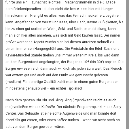
führte uns ein – zunächst leichtes – Magengrummeln in die 6. Etage –
dem Feinkostparadies. Ist aber nicht die beste Idee, hier mit Hunger
hinzukommen. Hier gibt es alles, was das Feinschmeckerherz begehren
kann. Angefangen von Wurst und Käse, über Fisch, Kaviar, Süßigkeiten, bis
hin zu einer gut sortierten Wein-, Sekt- und Spirituosenabteilung, kann
man sich hier alles ansehen, was sich mit Geld kaufen lässt. Der immer
größer werdende Appetit wuchs sich bei diesen Anreizen schnell zu
einem immensen Hungergefühl aus. Die Preistafeln der Edel -Sushi und
Kaviar-Muschel Stände trieben uns immer weiter im Kreis, bis wird dann
an dem Burgerstand angelangten, der Burger ab 10€ (bis 30€) anpries. Die
Burger erwiesen sich dann auch wirklich als jeden Euro wert. Das Fleisch
war extrem gut und auch auf den Punkt wie gewünscht gebraten
(medium). Für derartige Qualität zahlt man in einem guten Burgerladen
mindestens genauso viel – ein echter Tipp also!
Nach dem ganzen Chi Chi und Bling Bling (irgendwann reicht es auch
mal) verließen wir das KaDeWe. Der nächste Programmpunkt – das Sony
Center. Das Gebäude ist eine echte Augenweide und man könnte dort
ebenfalls gut essen, oder einen Kaffee trinken – wenn wir nicht noch so
satt von dem Burger gewesen wären.