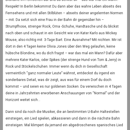
Respekt! In Berlin bekommst Du dann aber das wahre Leben abseits des
Fernsehens und mit allen Stilblüten – abseits deiner angelernten Normen
– mit. Da setzt sich eine Frau in der Bahn dir gegenüber hin –
Strumpfhose, strenger Rock, Oma -Schuhe, Handtasche und du blickst
nach oben und schaust in ein Gesicht wie von Kater Karlo aus Mickey
Mouse, also richtig mit 3-Tage Bart. Eine Ausnahme? Mit nichten. Mir ist
dort in den 4 Tagen keine Olivia Jones über den Weg gelaufen, keine
hübsche Blondine, wo du dich fragst – war das mal ein Mann? Dafür aber
mehrere Kater Karlos, oder Spikes (der strenge Hund von Tom & Jerry) in
Rock und Stöckelschuhen. Immer wenn du dich in Gesellschaft
vermeintlich “ganz normaler Leute” wähnst, entdeckst du irgend ein
sonderbares Detail, was dir zeigt, aus was für einem Dorf du doch
kommst – und seien es nur goldenen Socken. Da verwischen in 4 Tagen
deine in Jahrzehnten erworbenen Anschauungen von “Normal” und der
Horizont weitet sich…
Dann sind da noch die Musiker, die an bestimmten U-Bahn Haltestellen
einsteigen, ein Lied spielen, abkassieren und dann in die nächste Bahn
einsteigen. Mal klimpert da jemand ein abgedroschenes spanisches Lied