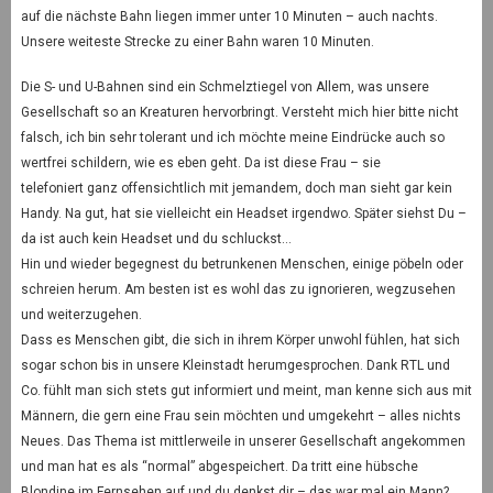
auf die nächste Bahn liegen immer unter 10 Minuten – auch nachts.
Unsere weiteste Strecke zu einer Bahn waren 10 Minuten.
Die S- und U-Bahnen sind ein Schmelztiegel von Allem, was unsere
Gesellschaft so an Kreaturen hervorbringt. Versteht mich hier bitte nicht
falsch, ich bin sehr tolerant und ich möchte meine Eindrücke auch so
wertfrei schildern, wie es eben geht. Da ist diese Frau – sie
telefoniert ganz offensichtlich mit jemandem, doch man sieht gar kein
Handy. Na gut, hat sie vielleicht ein Headset irgendwo. Später siehst Du –
da ist auch kein Headset und du schluckst…
Hin und wieder begegnest du betrunkenen Menschen, einige pöbeln oder
schreien herum. Am besten ist es wohl das zu ignorieren, wegzusehen
und weiterzugehen.
Dass es Menschen gibt, die sich in ihrem Körper unwohl fühlen, hat sich
sogar schon bis in unsere Kleinstadt herumgesprochen. Dank RTL und
Co. fühlt man sich stets gut informiert und meint, man kenne sich aus mit
Männern, die gern eine Frau sein möchten und umgekehrt – alles nichts
Neues. Das Thema ist mittlerweile in unserer Gesellschaft angekommen
und man hat es als “normal” abgespeichert. Da tritt eine hübsche
Blondine im Fernsehen auf und du denkst dir – das war mal ein Mann?