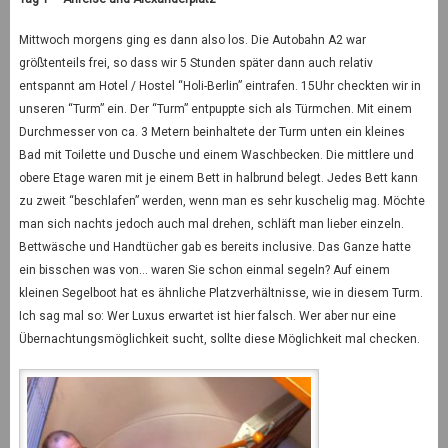
Mittwoch morgens ging es dann also los. Die Autobahn A2 war
größtenteils frei, so dass wir 5 Stunden später dann auch relativ
entspannt am Hotel / Hostel “Holi-Berlin” eintrafen. 15Uhr checkten wir in
unseren “Turm” ein. Der “Turm” entpuppte sich als Türmchen. Mit einem
Durchmesser von ca. 3 Metern beinhaltete der Turm unten ein kleines
Bad mit Toilette und Dusche und einem Waschbecken. Die mittlere und
obere Etage waren mit je einem Bett in halbrund belegt. Jedes Bett kann
zu zweit “beschlafen” werden, wenn man es sehr kuschelig mag. Möchte
man sich nachts jedoch auch mal drehen, schläft man lieber einzeln.
Bettwäsche und Handtücher gab es bereits inclusive. Das Ganze hatte
ein bisschen was von… waren Sie schon einmal segeln? Auf einem
kleinen Segelboot hat es ähnliche Platzverhältnisse, wie in diesem Turm.
Ich sag mal so: Wer Luxus erwartet ist hier falsch. Wer aber nur eine
Übernachtungsmöglichkeit sucht, sollte diese Möglichkeit mal checken.