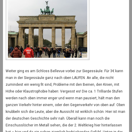
Weiter ging es am Schloss Bellevue vorbei zur Siegessäule. Für 3€ kann
man in der Siegessäule ganz nach oben LAUFEN. An alle, die nicht
zumindest ein wenig fit sind, Probleme mit den Beinen, den Knien, mit
Höhe oder Klaustrophobie haben: Vergesst es! Die ca. 1 Trilliarde Stufen
werden nach oben immer enger und wenn man pausiert, hält man den
ganzen Verkehr hinter einem, oder den Gegenverkehr von oben auf. Oben
knubbeln sich die Leute, aber die Aussicht ist wirklich schön. Hier ist man
der deutschen Geschichte sehr nah. Überall kann man noch die
Einschusslöcher im Metall sehen, die der 2. Weltkrieg hier hinterlassen
hat – hier und da ein schon ziemlich bedrückendes Gefühl. Unten in der