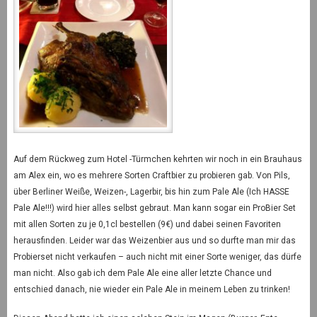
Auf dem Rückweg zum Hotel -Türmchen kehrten wir noch in ein Brauhaus
am Alex ein, wo es mehrere Sorten Craftbier zu probieren gab. Von Pils,
über Berliner Weiße, Weizen-, Lagerbir, bis hin zum Pale Ale (Ich HASSE
Pale Ale!!!) wird hier alles selbst gebraut. Man kann sogar ein ProBier Set
mit allen Sorten zu je 0,1cl bestellen (9€) und dabei seinen Favoriten
herausfinden. Leider war das Weizenbier aus und so durfte man mir das
Probierset nicht verkaufen – auch nicht mit einer Sorte weniger, das dürfe
man nicht. Also gab ich dem Pale Ale eine aller letzte Chance und
entschied danach, nie wieder ein Pale Ale in meinem Leben zu trinken!