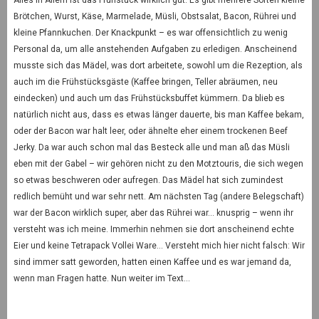
Brötchen, Wurst, Käse, Marmelade, Müsli, Obstsalat, Bacon, Rührei und
kleine Pfannkuchen. Der Knackpunkt – es war offensichtlich zu wenig
Personal da, um alle anstehenden Aufgaben zu erledigen. Anscheinend
musste sich das Mädel, was dort arbeitete, sowohl um die Rezeption, als
auch im die Frühstücksgäste (Kaffee bringen, Teller abräumen, neu
eindecken) und auch um das Frühstücksbuffet kümmern. Da blieb es
natürlich nicht aus, dass es etwas länger dauerte, bis man Kaffee bekam,
oder der Bacon war halt leer, oder ähnelte eher einem trockenen Beef
Jerky. Da war auch schon mal das Besteck alle und man aß das Müsli
eben mit der Gabel – wir gehören nicht zu den Motztouris, die sich wegen
so etwas beschweren oder aufregen. Das Mädel hat sich zumindest
redlich bemüht und war sehr nett. Am nächsten Tag (andere Belegschaft)
war der Bacon wirklich super, aber das Rührei war… knusprig – wenn ihr
versteht was ich meine. Immerhin nehmen sie dort anscheinend echte
Eier und keine Tetrapack Vollei Ware… Versteht mich hier nicht falsch: Wir
sind immer satt geworden, hatten einen Kaffee und es war jemand da,
wenn man Fragen hatte. Nun weiter im Text…