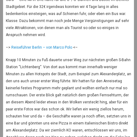
Stadtgebiet. Für die 32€ irgendwas konnten wir 4 Tage lang in alles
bedenkenlos einsteigen, was auf Schienen fuhr, oder eben ein Bus war.
Klasse. Dazu bekommt man noch jede Menge Vergünstigungen auf sehr
viele Attraktionen, von denen man als Tourist so oder so einiges in
Anspruch nehmen wird.
–>
Reiseführer Berlin – von Marco Polo
<–
Knapp 10 Minuten zu Fuß dauerte unser Weg zur nächsten großen S-Bahn
Station “Lichtenberg”. Von dort aus kommt man innerhalb weniger
Minuten zu allen Hotspots der Stadt, zum Beispiel zum Alexanderplatz, an
den uns auch unser erster Weg führte. Wir hatten für den Anreisetag
keinerlei festes Programm mehr geplant und wollten einfach nur mal so
rumschauen. Der erste Blick galt natürlich dem großen Fernsehturm, der
an diesem Abend leider etwas in den Wolken versteckt hing, aber für ein
paar erste Fotos war das schon ok. Wir liefen ein wenig ziellos herum,
schauten hier und da – die Geschäfte waren ja noch offen, setzten uns in
eine Bar und gönnten uns eine Pizza in einem italienischen Bistro direkt
am Alexanderplatz. Da wir ziemlich KO waren, entschlossen wir uns, im