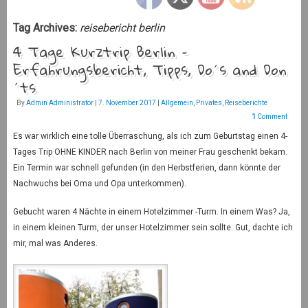
Tag Archives:
reisebericht berlin
4 Tage Kurztrip Berlin –
Erfahrungsbericht, Tipps, Do´s and Don
´ts
By
Admin Administrator
|
7. November 2017
|
Allgemein
,
Privates
,
Reiseberichte
1
Comment
Es war wirklich eine tolle Überraschung, als ich zum Geburtstag einen 4-
Tages Trip OHNE KINDER nach Berlin von meiner Frau geschenkt bekam.
Ein Termin war schnell gefunden (in den Herbstferien, dann könnte der
Nachwuchs bei Oma und Opa unterkommen).
Gebucht waren 4 Nächte in einem Hotelzimmer -Turm. In einem Was? Ja,
in einem kleinen Turm, der unser Hotelzimmer sein sollte. Gut, dachte ich
mir, mal was Anderes.