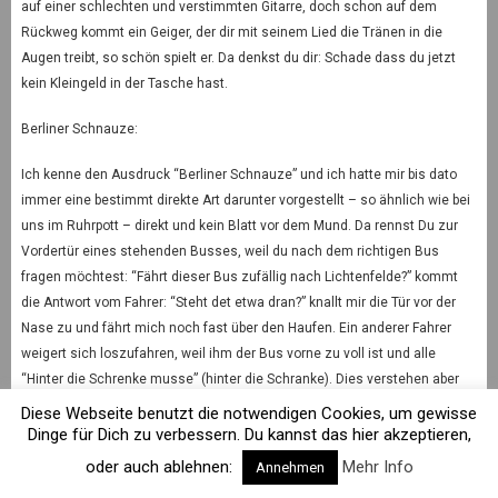
auf einer schlechten und verstimmten Gitarre, doch schon auf dem
Rückweg kommt ein Geiger, der dir mit seinem Lied die Tränen in die
Augen treibt, so schön spielt er. Da denkst du dir: Schade dass du jetzt
kein Kleingeld in der Tasche hast.
Berliner Schnauze:
Ich kenne den Ausdruck “Berliner Schnauze” und ich hatte mir bis dato
immer eine bestimmt direkte Art darunter vorgestellt – so ähnlich wie bei
uns im Ruhrpott – direkt und kein Blatt vor dem Mund. Da rennst Du zur
Vordertür eines stehenden Busses, weil du nach dem richtigen Bus
fragen möchtest: “Fährt dieser Bus zufällig nach Lichtenfelde?” kommt
die Antwort vom Fahrer: “Steht det etwa dran?” knallt mir die Tür vor der
Nase zu und fährt mich noch fast über den Haufen. Ein anderer Fahrer
weigert sich loszufahren, weil ihm der Bus vorne zu voll ist und alle
“Hinter die Schrenke musse” (hinter die Schranke). Dies verstehen aber
die englischen Touristen nicht, weil sie – wie auch der Busfahrer – der
Diese Webseite benutzt die notwendigen Cookies, um gewisse
Deutschen Sprache nicht so wirklich mächtig sind. Eine ältere Dame hält
Dinge für Dich zu verbessern. Du kannst das hier akzeptieren,
sich mit einer Hand an der besagten Schranke fest und bekommt zu
oder auch ablehnen:
Mehr Info
Annehmen
hören, sie solle gefälligst die Finger davon lassen, was das denn soll,