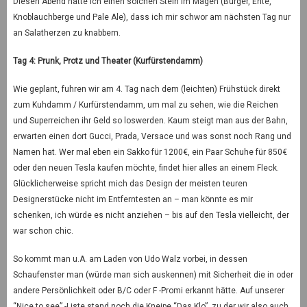
Diesen Abend hatte ich einen solchen Stein im Magen (Burger, Ente,
Knoblauchberge und Pale Ale), dass ich mir schwor am nächsten Tag nur
an Salatherzen zu knabbern.
Tag 4: Prunk, Protz und Theater (Kurfürstendamm)
Wie geplant, fuhren wir am 4. Tag nach dem (leichten) Frühstück direkt
zum Kuhdamm / Kurfürstendamm, um mal zu sehen, wie die Reichen
und Superreichen ihr Geld so loswerden. Kaum steigt man aus der Bahn,
erwarten einen dort Gucci, Prada, Versace und was sonst noch Rang und
Namen hat. Wer mal eben ein Sakko für 1200€, ein Paar Schuhe für 850€
oder den neuen Tesla kaufen möchte, findet hier alles an einem Fleck.
Glücklicherweise spricht mich das Design der meisten teuren
Designerstücke nicht im Entferntesten an – man könnte es mir
schenken, ich würde es nicht anziehen – bis auf den Tesla vielleicht, der
war schon chic.
So kommt man u.A. am Laden von Udo Walz vorbei, in dessen
Schaufenster man (würde man sich auskennen) mit Sicherheit die in oder
andere Persönlichkeit oder B/C oder F -Promi erkannt hätte. Auf unserer
“Nice to see” -Liste stand noch die Kneipe “Das Klo”, zu der wir also auch