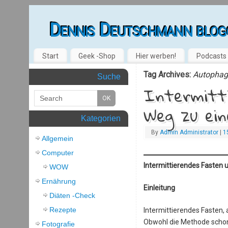
Dennis Deutschmann blog
Start
Geek -Shop
Hier werben!
Podcasts
Tag Archives:
Autophag
Suche
Intermitti
Weg zu ei
Kategorien
By
Admin Administrator
|
1
Allgemein
Computer
Intermittierendes Fasten
WOW
Ernährung
Einleitung
Diäten -Check
Rezepte
Intermittierendes Fasten,
Obwohl die Methode schon 
Fotografie