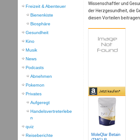
Wissenschaftler und Gesun
Freizeit & Abenteuer
der Herzgesundheit, die G
Bienenkiste
diesen Vorteilen beitragen
Biosphäre
Gesundheit
Kino
Musik
News
Podcasts
Abnehmen
Pokemon
Jetzt kaufen*
Privates
Aufgeregt
Handelsvertreterlebe
n
quiz
MoleQlar Betain
Reiseberichte
(TMG) P...