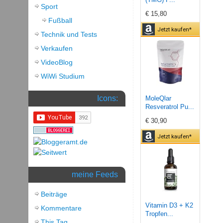
Sport
€ 15,80
Fußball
Jetzt kaufen*
Technik und Tests
Verkaufen
VideoBlog
WiWi Studium
Icons:
MoleQlar
Resveratrol Pu...
€ 30,90
Jetzt kaufen*
meine Feeds
Beiträge
Vitamin D3 + K2
Kommentare
Tropfen...
This Tag