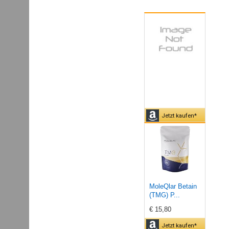
Jetzt kaufen*
MoleQlar Betain
(TMG) P...
€ 15,80
Jetzt kaufen*