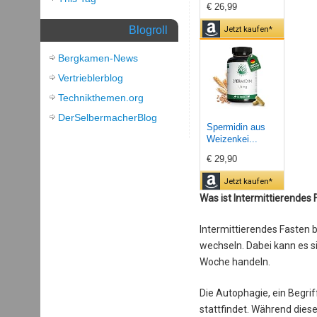
€ 26,99
Blogroll
Jetzt kaufen*
Bergkamen-News
Vertrieblerblog
Technikthemen.org
DerSelbermacherBlog
Spermidin aus
Weizenkei...
€ 29,90
Jetzt kaufen*
Was ist Intermittierendes
Intermittierendes Fasten 
wechseln. Dabei kann es s
Woche handeln.
Die Autophagie, ein Begriff
stattfindet. Während diese