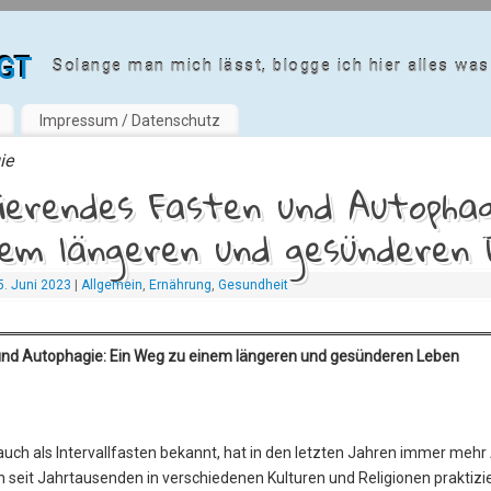
gt
Solange man mich lässt, blogge ich hier alles was 
Impressum / Datenschutz
ie
erendes Fasten und Autophagi
nem längeren und gesünderen
5. Juni 2023
|
Allgemein
,
Ernährung
,
Gesundheit
 und Autophagie: Ein Weg zu einem längeren und gesünderen Leben
 auch als Intervallfasten bekannt, hat in den letzten Jahren immer meh
seit Jahrtausenden in verschiedenen Kulturen und Religionen praktizie