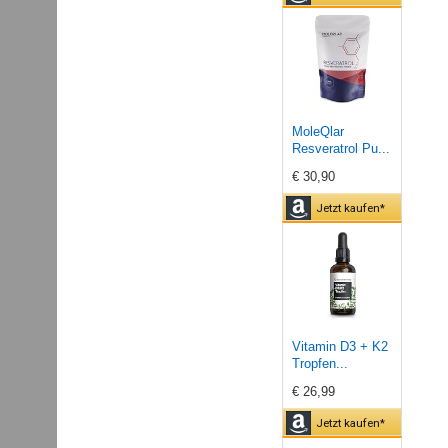
MoleQlar
Resveratrol Pu...
€ 30,90
Jetzt kaufen*
Vitamin D3 + K2
Tropfen...
€ 26,99
Jetzt kaufen*