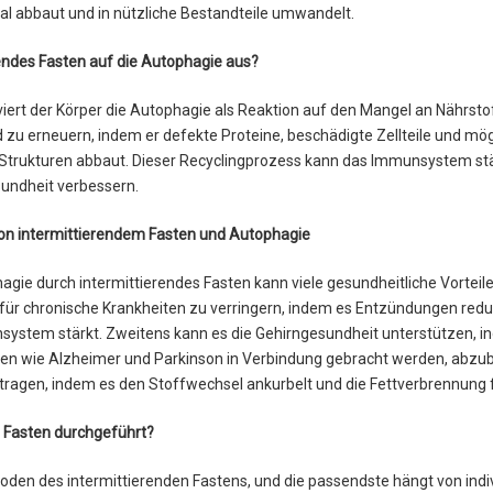
l abbaut und in nützliche Bestandteile umwandelt.
rendes Fasten auf die Autophagie aus?
ert der Körper die Autophagie als Reaktion auf den Mangel an Nährstoff
d zu erneuern, indem er defekte Proteine, beschädigte Zellteile und mö
Strukturen abbaut. Dieser Recyclingprozess kann das Immunsystem s
sundheit verbessern.
von intermittierendem Fasten und Autophagie
agie durch intermittierendes Fasten kann viele gesundheitliche Vorteile
 für chronische Krankheiten zu verringern, indem es Entzündungen reduz
ystem stärkt. Zweitens kann es die Gehirngesundheit unterstützen, ind
iten wie Alzheimer und Parkinson in Verbindung gebracht werden, abzub
ragen, indem es den Stoffwechsel ankurbelt und die Fettverbrennung f
s Fasten durchgeführt?
oden des intermittierenden Fastens, und die passendste hängt von indi