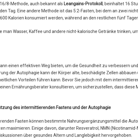
e 16/8-Methode, auch bekannt als
Leangains-Protokoll
, beinhaltet 16 St
en Tag. Eine andere Methode ist das 5:2-Fasten, bei dem an zwei nich
600 Kalorien konsumiert werden, während an den restlichen fünf Tage
e man Wasser, Kaffee und andere nicht-kalorische Getränke trinken, um
kann einen effektiven Weg bieten, um die Gesundheit zu verbessern und 
erung der Autophagie kann der Körper alte, beschädigte Zellen abbauen
heitlichen Vorteilen führen kann. Bevor Sie jedoch mit dem intermittier
r einen Ernährungsberater konsultieren, um sicherzustellen, dass diese
tzung des intermittierenden Fastens und der Autophagie
ierenden Fasten können bestimmte Nahrungsergänzungsmittel die Auto
en maximieren. Einige davon, darunter Resveratrol, NMN (Nicotinamid-
Diskussionen über gesundes Altern und Langlebigkeit hervorgehoben.