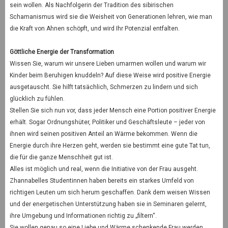
sein wollen. Als Nachfolgerin der Tradition des sibirischen
Schamanismus wird sie die Weisheit von Generationen lehren, wie man
die Kraft von Ahnen schöpft, und wird Ihr Potenzial entfalten.
Göttliche Energie der Transformation
Wissen Sie, warum wir unsere Lieben umarmen wollen und warum wir
Kinder beim Beruhigen knuddeln? Auf diese Weise wird positive Energie
ausgetauscht. Sie hilft tatsächlich, Schmerzen zu lindern und sich
glücklich zu fühlen.
Stellen Sie sich nun vor, dass jeder Mensch eine Portion positiver Energie
erhält. Sogar Ordnungshüter, Politiker und Geschäftsleute – jeder von
ihnen wird seinen positiven Anteil an Wärme bekommen. Wenn die
Energie durch ihre Herzen geht, werden sie bestimmt eine gute Tat tun,
die für die ganze Menschheit gut ist.
Alles ist möglich und real, wenn die Initiative von der Frau ausgeht.
Zhannabelles Studentinnen haben bereits ein starkes Umfeld von
richtigen Leuten um sich herum geschaffen. Dank dem weisen Wissen
und der energetischen Unterstützung haben sie in Seminaren gelernt,
ihre Umgebung und Informationen richtig zu „filtern“.
Sie wollen genau so eine Liebe und Wärme schenkende Frau werden,