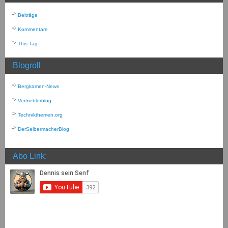
Beiträge
Kommentare
This Tag
Blogroll
Bergkamen-News
Vertrieblerblog
Technikthemen.org
DerSelbermacherBlog
Abo Link: