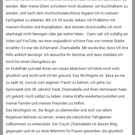
werden. Aber meine Eltern schickten mich studieren, um Buchhalterin zu
werden, und nach dem Hochschulabschluss begann ich in meinem
Fachgebiet zu arbeiten. Als ich 30 wurde, bekam ich Probleme mit
meinem Rücken und Krampfadern. Aus diesem Grund wollte ich mich
überhaupt nicht bewegen oder gar weiter leben… Dann sah ich zufällig ein
Video auf YouTube, wo eine unglaublich schöne Frau von innerer Stärke
erzählte. Es war die Schamanin Zhannabelle. Mir wurde klar, dass ich ihre
Hilfe wirklich benötige. Ich besuchte ihr Seminar und dann meldete ich
mich für einen Übungskurs an.
Im Endeffekt schreibt Ihnen ein neues Mädchen! Ich fühle mich echt
glücklich und leicht und ich bin gesund. Das Wichtigste ist, dass es nie
zu spät ist, zurück zum eigenen Traum zu kehren, ich gehe zur
Gymnastik (mit 38 Jahren)! Dank Zhannabelle und ihren Seminaren habe
ich gelernt, mich selbst zu lieben, meine Kräfte wiederherzustellen und
meiner Familie und meinen Freunden zu helfen.
Das Wichtigste ist, die Angst zu überwinden und sich von allem
Negativen befreien zu lernen, sowie die natürlichen Fähigkeiten
vollkommen zu entwickeln. Der Couch Zhannabelle ist diesen Weg
gegangen und ist zu einer Mentorin für Frauen geworden, die glücklich