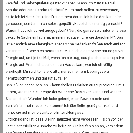
Zweifel und Selbstquälerei gesteckt haben. Wenn ich zum Beispiel
Schuhe oder eine Handtasche kaufte, um mich selbst zu verwöhnen,
hatte ich letztendlich keine Freude mehr daran. Ich habe den Kauf nicht
genossen, sondern mich selbst gequält: „Habe ich es richtig gemacht?
Warum habe ich so viel ausgegeben“? Nun, die ganze Zeit habe ich diese
gekaufte Sache einfach mit meiner negativen Energie „beschenkt“! Das
ist eigentlich eine Kleinigkeit, aber solche Gedanken fraßen mich einfach
von innen auf. Wie sich herausstellte, lud ich diese Sache mit negativer
Energie auf, und jedes Mal, wenn ich sie trug, saugte ich diese negative
Energie auf. Wenn ich abends nach Hause kam, war ich oft völlig
erschöpft. Mir reichten die Kräfte, nur zu meinem Lieblingssofa
heranzukommen und darauf zu fallen.
Schließlich beschloss ich, Zhannabelles Praktiken auszuprobieren, um zu
lernen, wie man die Energie der Wünsche freisetzen kann. Und wissen
Sie, es ist ein Wunder! Ich habe gelernt, mein Bewusstsein und
schließlich mein Leben zu steuern! Ich übe Selbstgenügsamkeit und
richte sie auf meine spirituelle Entwicklung aus.
Entscheidend ist, dass Sie Ihr Hauptziel nicht vergessen – sich von der
Last nicht erfüllter Wünsche zu befreien. Sie häufen sich an, verhindern
den freien Fluss der Energie von innen nach außen, vom Traum zur