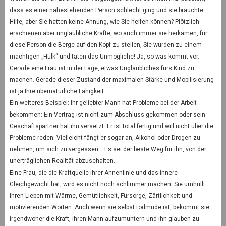
dass es einer nahestehenden Person schlecht ging und sie brauchte
Hilfe, aber Sie hatten keine Ahnung, wie Sie helfen können? Plötzlich
erschienen aber unglaubliche Kräfte, wo auch immer sie herkamen, für
diese Person die Berge auf den Kopf zu stellen, Sie wurden zu einem
mächtigen „Hulk“ und taten das Unmögliche! Ja, so was kommt vor.
Gerade eine Frau ist in der Lage, etwas Unglaubliches fürs Kind zu
machen. Gerade dieser Zustand der maximalen Stärke und Mobilisierung
ist ja Ihre übernatürliche Fähigkeit.
Ein weiteres Beispiel: Ihr geliebter Mann hat Probleme bei der Arbeit
bekommen: Ein Vertrag ist nicht zum Abschluss gekommen oder sein
Geschäftspartner hat ihn versetzt. Er ist total fertig und will nicht über die
Probleme reden. Vielleicht fängt er sogar an, Alkohol oder Drogen zu
nehmen, um sich zu vergessen… Es sei der beste Weg für ihn, von der
unerträglichen Realität abzuschalten.
Eine Frau, die die Kraftquelle ihrer Ahnenlinie und das innere
Gleichgewicht hat, wird es nicht noch schlimmer machen. Sie umhüllt
ihren Lieben mit Wärme, Gemütlichkeit, Fürsorge, Zärtlichkeit und
motivierenden Worten. Auch wenn sie selbst todmüde ist, bekommt sie
irgendwoher die Kraft, ihren Mann aufzumuntern und ihn glauben zu