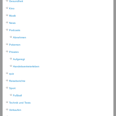
Gesundheit
Kino
Musik
News
Podcasts
Abnehmen
Pokemon
Privates
Aufgeregt
Handelsvertreterleben
quiz
Reiseberichte
Sport
Fußball
Technik und Tests
Verkaufen