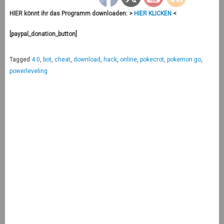
HIER könnt ihr das Programm downloaden: >
HIER KLICKEN
<
[paypal_donation_button]
Tagged
4.0
,
bot
,
cheat
,
download
,
hack
,
online
,
pokecrot
,
pokemon go
,
powerleveling