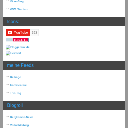
VideoBlog
WiWi Studium
Icons:
meine Feeds
Beiträge
Kommentare
This Tag
Blogroll
Bergkamen-News
Vertrieblerblog