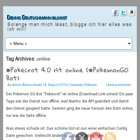
Dennis Deutschmann bloggt
Solange man mich lässt, blogge ich hier alles was
ich will!
Tag Archives:
online
#Pokecrot 4.0 ist online (#PokemonGO
Bot)
By
Admin Administrator
|
8. August 2016
|
Computer
,
Pokemon
Leave a comment
Der Pokemon GO Bot “Pokecrot” ist online (Download Link unten)! Ein paar
Tage war der Dienst nun offline, weil Niantic die API geändert und damit
den Dienst gesperrt hatte. Gestern ging die neue Version des Bots online,
nur war die Seite offline.
Was etwas schade ist: Das schöne GUI ist nun einer einfachen Config
Datei gewichen. Vielleicht ändert sich das ja bald wieder.