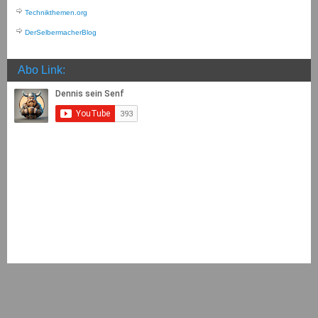
Technikthemen.org
DerSelbermacherBlog
Abo Link: