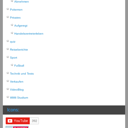
Abnehmen
Pokemon
Privates
Aufgeregt
Handelsvertreterleben
quiz
Reiseberichte
Sport
Fußball
Technik und Tests
Verkaufen
VideoBlog
WiWi Studium
Icons: