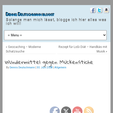
Dennis Deutschmann bloggt
Solange man mich lässt, blogge ich hier alles was
ich will!
«
Geocaching – Moderne
Rezept für LoGi Diät – Handkäs mit
Schatzsuche
Musik
»
Wundermittel gegen Mückenstiche
By
Dennis Deutschmann
|
30. Juni 2008
|
Allgemein