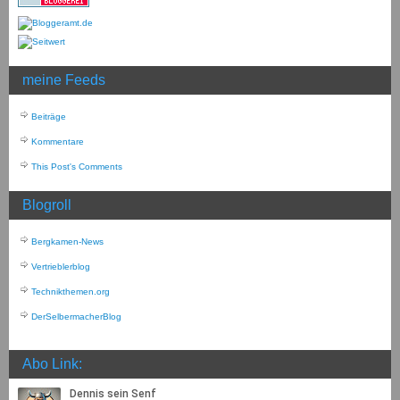
meine Feeds
Beiträge
Kommentare
This Post's Comments
Blogroll
Bergkamen-News
Vertrieblerblog
Technikthemen.org
DerSelbermacherBlog
Abo Link: