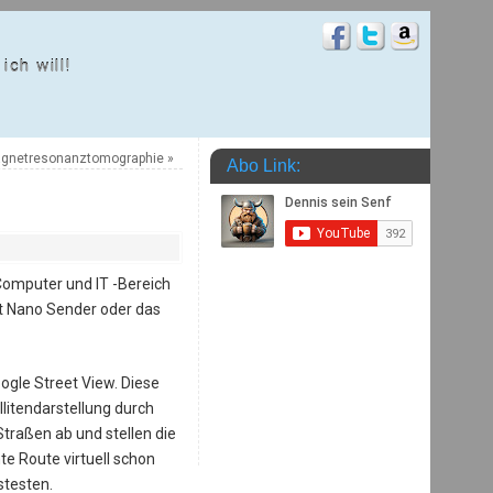
ich will!
gnetresonanztomographie
»
Abo Link:
Computer und IT -Bereich
it Nano Sender oder das
gle Street View. Diese
litendarstellung durch
traßen ab und stellen die
e Route virtuell schon
stesten.