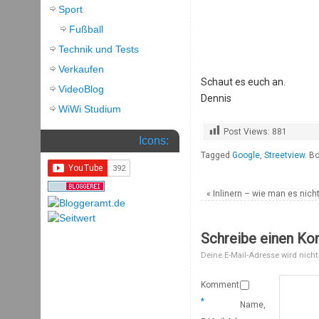
Sport
Fußball
Technik und Tests
Verkaufen
Schaut es euch an.
VideoBlog
Dennis
WiWi Studium
Post Views:
881
Icons:
Tagged
Google
,
Streetview
.
Bo
«
Inlinern – wie man es nich
Schreibe einen K
Deine E-Mail-Adresse wird nicht 
Kommentar
*
Name,