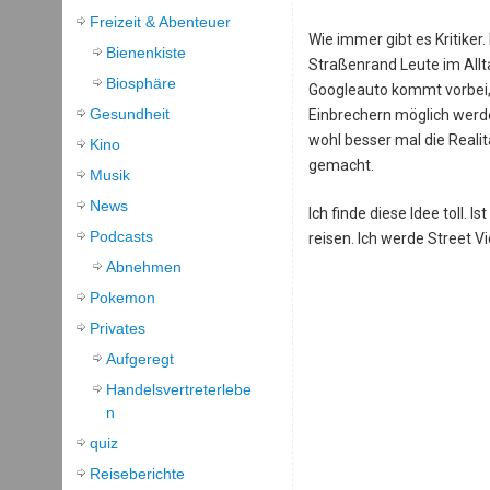
Freizeit & Abenteuer
Wie immer gibt es Kritiker
Bienenkiste
Straßenrand Leute im Allt
Biosphäre
Googleauto kommt vorbei, s
Gesundheit
Einbrechern möglich werde
wohl besser mal die Reali
Kino
gemacht.
Musik
News
Ich finde diese Idee toll.
Podcasts
reisen. Ich werde Street V
Abnehmen
Pokemon
Privates
Aufgeregt
Handelsvertreterlebe
n
quiz
Reiseberichte