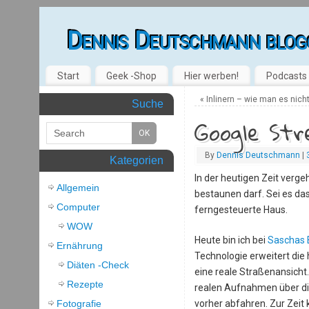
Dennis Deutschmann blog
Start
Geek -Shop
Hier werben!
Podcasts
«
Inlinern – wie man es nich
Suche
Google Str
By
Dennis Deutschmann
|
Kategorien
In der heutigen Zeit verg
Allgemein
bestaunen darf. Sei es da
Computer
ferngesteuerte Haus.
WOW
Heute bin ich bei
Saschas 
Ernährung
Technologie erweitert die
Diäten -Check
eine reale Straßenansicht
Rezepte
realen Aufnahmen über die
Fotografie
vorher abfahren. Zur Zeit