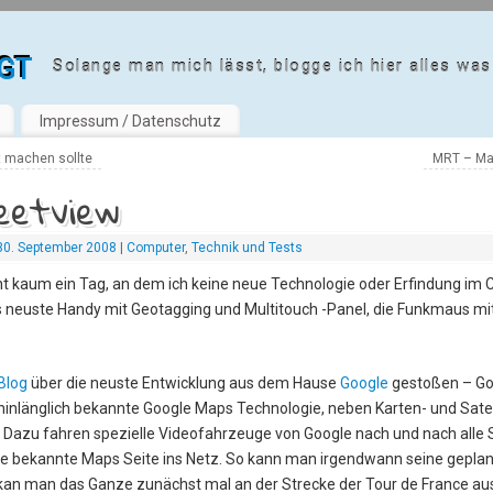
gt
Solange man mich lässt, blogge ich hier alles was 
Impressum / Datenschutz
t machen sollte
MRT – Ma
eetview
30. September 2008
|
Computer
,
Technik und Tests
eht kaum ein Tag, an dem ich keine neue Technologie oder Erfindung im 
s neuste Handy mit Geotagging und Multitouch -Panel, die Funkmaus m
Blog
über die neuste Entwicklung aus dem Hause
Google
gestoßen – Goo
 hinlänglich bekannte Google Maps Technologie, neben Karten- und Satel
. Dazu fahren spezielle Videofahrzeuge von Google nach und nach alle S
 bekannte Maps Seite ins Netz. So kann man irgendwann seine geplant
 kan man das Ganze zunächst mal an der Strecke der Tour de France au