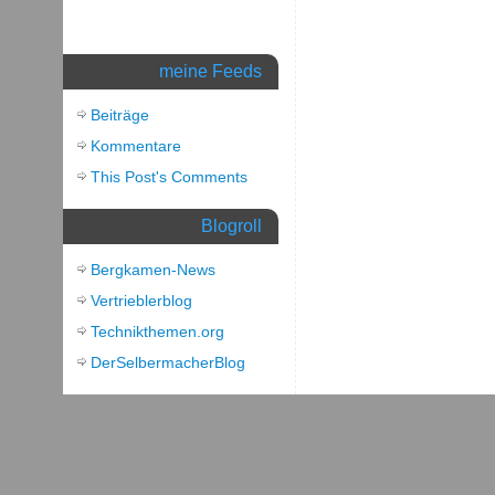
meine Feeds
Beiträge
Kommentare
This Post's Comments
Blogroll
Bergkamen-News
Vertrieblerblog
Technikthemen.org
DerSelbermacherBlog