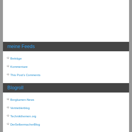
meine Feeds
Beiträge
Kommentare
This Post's Comments
Blogroll
Bergkamen-News
Vertrieblerblog
Technikthemen.org
DerSelbermacherBlog