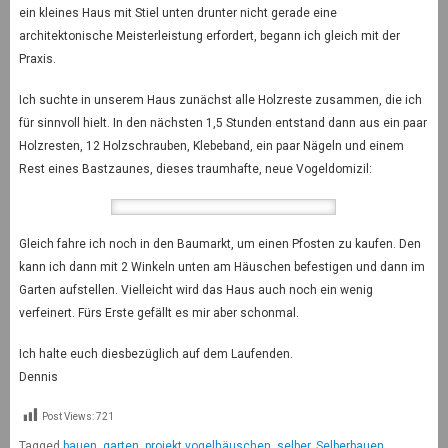
ein kleines Haus mit Stiel unten drunter nicht gerade eine
architektonische Meisterleistung erfordert, begann ich gleich mit der
Praxis.
Ich suchte in unserem Haus zunächst alle Holzreste zusammen, die ich
für sinnvoll hielt. In den nächsten 1,5 Stunden entstand dann aus ein paar
Holzresten, 12 Holzschrauben, Klebeband, ein paar Nägeln und einem
Rest eines Bastzaunes, dieses traumhafte, neue Vogeldomizil:
Gleich fahre ich noch in den Baumarkt, um einen Pfosten zu kaufen. Den
kann ich dann mit 2 Winkeln unten am Häuschen befestigen und dann im
Garten aufstellen. Vielleicht wird das Haus auch noch ein wenig
verfeinert. Fürs Erste gefällt es mir aber schonmal.
Ich halte euch diesbezüglich auf dem Laufenden.
Dennis
Post Views:
721
Tagged
bauen
,
garten
,
projekt vogelhäuschen
,
selber
,
Selberbauen
,