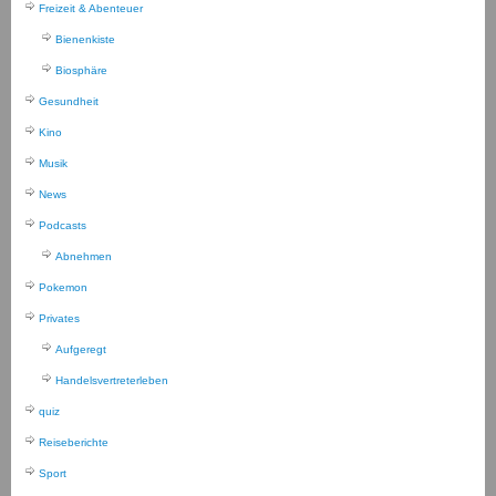
Freizeit & Abenteuer
Bienenkiste
Biosphäre
Gesundheit
Kino
Musik
News
Podcasts
Abnehmen
Pokemon
Privates
Aufgeregt
Handelsvertreterleben
quiz
Reiseberichte
Sport