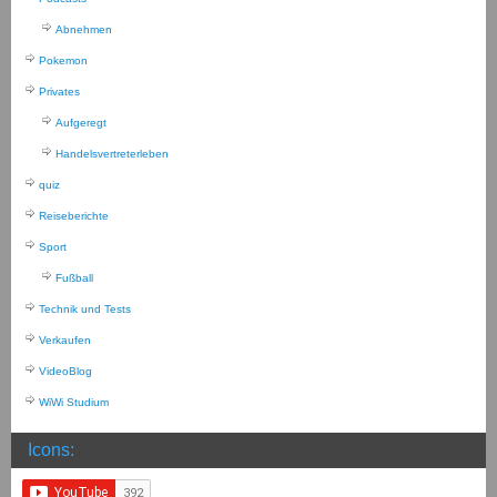
Abnehmen
Pokemon
Privates
Aufgeregt
Handelsvertreterleben
quiz
Reiseberichte
Sport
Fußball
Technik und Tests
Verkaufen
VideoBlog
WiWi Studium
Icons: