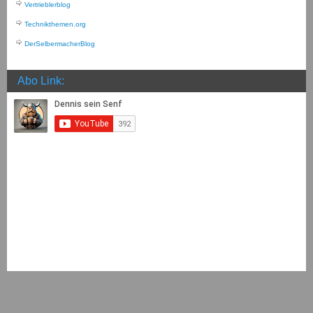
Vertrieblerblog
Technikthemen.org
DerSelbermacherBlog
Abo Link: