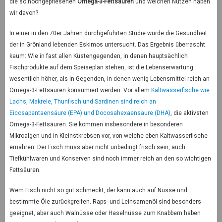
die so hochgepriesenen
Omega-3-Fettsäuren
und welchen Nutzen haben
wir davon?
In einer in den 70er Jahren durchgeführten Studie wurde die Gesundheit
der in Grönland lebenden Eskimos untersucht. Das Ergebnis überrascht
kaum: Wie in fast allen Küstengegenden, in denen hauptsächlich
Fischprodukte auf dem Speiseplan stehen, ist die Lebenserwartung
wesentlich höher, als in Gegenden, in denen wenig Lebensmittel reich an
Omega-3-Fettsäuren konsumiert werden. Vor allem
Kaltwasserfische wie
Lachs, Makrele, Thunfisch und Sardinen sind reich an
Eicosapentaensäure (EPA) und Docosahexaensäure (DHA)
, die aktivsten
Omega-3-Fettsäuren. Sie kommen insbesondere in besonderen
Mikroalgen und in Kleinstkrebsen vor, von welche eben Kaltwasserfische
ernähren. Der Fisch muss aber nicht unbedingt frisch sein, auch
Tiefkühlwaren und Konserven sind noch immer reich an den so wichtigen
Fettsäuren.
Wem Fisch nicht so gut schmeckt, der kann auch auf Nüsse und
bestimmte Öle zurückgreifen. Raps- und Leinsamenöl sind besonders
geeignet, aber auch Walnüsse oder Haselnüsse zum Knabbern haben