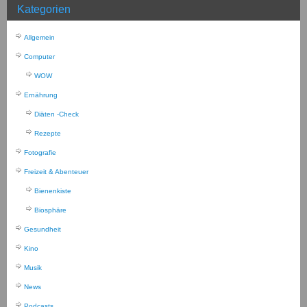
Kategorien
Allgemein
Computer
WOW
Ernährung
Diäten -Check
Rezepte
Fotografie
Freizeit & Abenteuer
Bienenkiste
Biosphäre
Gesundheit
Kino
Musik
News
Podcasts