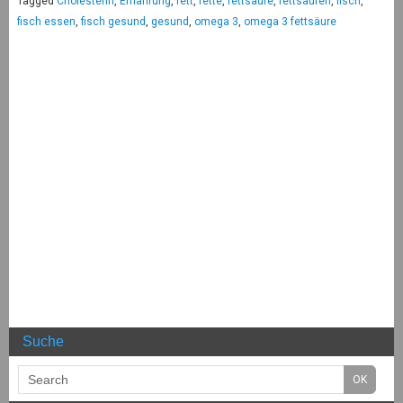
Tagged
Cholesterin
,
Ernährung
,
fett
,
fette
,
fettsäure
,
fettsäuren
,
fisch
,
fisch essen
,
fisch gesund
,
gesund
,
omega 3
,
omega 3 fettsäure
Suche