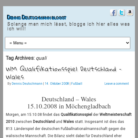
Dennis Deutschmann bloggt
Solange man mich lässt, blogge ich hier alles was
ich will!
Tag Archives:
quali
WM Qualifikationsspiel Deutschland –
Wales
By
Dennis Deutschmann
|
14. Oktober 2008
|
Fußball
Leave a comment
Deutschland – Wales
15.10.2008 in Möchengladbach
Morgen, am 15.10.08 findet das
Qualifikationsspiel
der
Weltmeisterschaft
2010
zwischen
Deutschland
und
Wales
statt. Insgesamt ist dies das
813. Länderspiel der deutschen Fußballnationalmannschaft gegen die
walisische Mannschaft. Die Bilanz sieht dabei für Deutschland eher