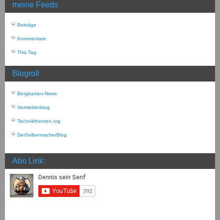
meine Feeds
Beiträge
Kommentare
This Tag
Blogroll
Bergkamen-News
Vertrieblerblog
Technikthemen.org
DerSelbermacherBlog
Abo Link: