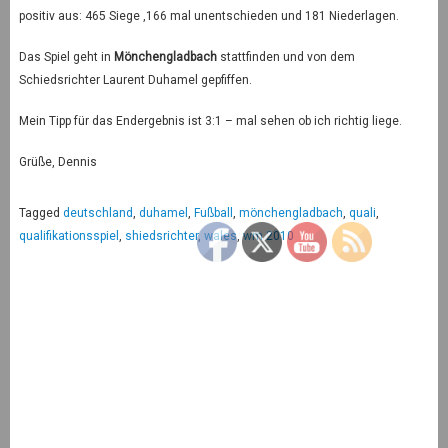
positiv aus: 465 Siege ,166 mal unentschieden und 181 Niederlagen.
Das Spiel geht in
Mönchengladbach
stattfinden und von dem
Schiedsrichter Laurent Duhamel gepfiffen.
Mein Tipp für das Endergebnis ist 3:1 – mal sehen ob ich richtig liege.
Grüße, Dennis
Tagged
deutschland
,
duhamel
,
Fußball
,
mönchengladbach
,
quali
,
qualifikationsspiel
,
shiedsrichter
,
wales
,
wm 2010