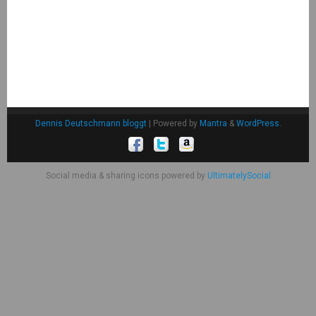
Dennis Deutschmann bloggt
| Powered by
Mantra
&
WordPress.
Social media & sharing icons powered by
UltimatelySocial