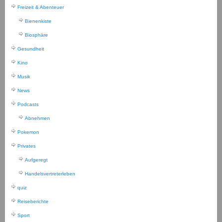
Freizeit & Abenteuer
Bienenkiste
Biosphäre
Gesundheit
Kino
Musik
News
Podcasts
Abnehmen
Pokemon
Privates
Aufgeregt
Handelsvertreterleben
quiz
Reiseberichte
Sport