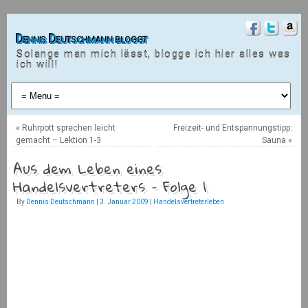
Dennis Deutschmann bloggt
Solange man mich lässt, blogge ich hier alles was
ich will!
«
Ruhrpott sprechen leicht
Freizeit- und Entspannungstipp:
gemacht – Lektion 1-3
Sauna
»
Aus dem Leben eines
Handelsvertreters – Folge 1
By
Dennis Deutschmann
|
3. Januar 2009
|
Handelsvertreterleben