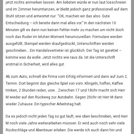
jetzt nichts anmerken lassen. Am liebsten würde er nun laut losschreien
und im Zimmer herumtanzen, er bleibt jedoch ganz professionell auf dem
Stuhl sitzen und antwortet nur: “OK, machen wir das also. Gute
Entscheidung – ich bereite dann mal alles vor.” In den nächsten 10
Minuten gilt es dann nun keinen Fehler mehr zu machen um nicht doch
noch das Ruder im letzten Moment herumzureißen. Formulare werden
ausgefüllt, Stempel werden draufgedrückt, Unterschriften werden
geschrieben… Ein Handelsvertreter ist glücklich. Der Tag ist gerettet –
komme was da wolle. Jetzt nichts wie raus da. Ist die Unterschrift
erstmal in Sicherheit, wird alles gut.
Ab zum Auto, schnell die Firma vom Erfolg informiert und dann auf zum 2.
Termin. Dort beginnt das gleiche Spiel von vorn. Klingeln, hoffen, Kaffee
trinken, 2 Stunden reden, usw… Zwischen 17 und 18Uhr macht sich Herr
M wieder auf den Rückweg zur Autobahn. Gegen 20Uhr ist Herr M dann
wieder Zuhause. Ein typischer Arbeitstag halt.
Da es jedoch nicht jeden Tag so gut läuft, wie oben beschrieben, wird Herr
M noch viele Jahre weiterarbeiten müssen. Er wird auch noch sehr viele
Rückschläge und Abenteuer erleben. Die werde ich euch dann hin und