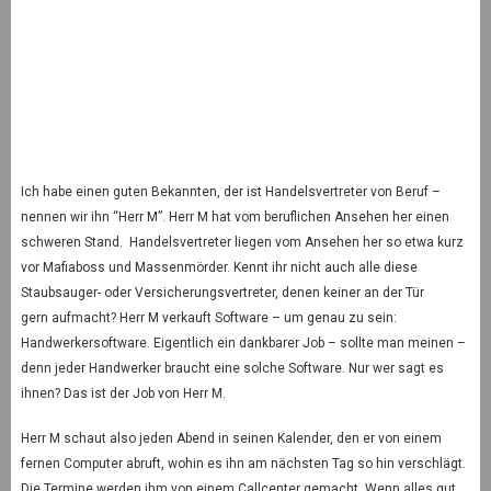
Ich habe einen guten Bekannten, der ist Handelsvertreter von Beruf –
nennen wir ihn “Herr M”. Herr M hat vom beruflichen Ansehen her einen
schweren Stand. Handelsvertreter liegen vom Ansehen her so etwa kurz
vor Mafiaboss und Massenmörder. Kennt ihr nicht auch alle diese
Staubsauger- oder Versicherungsvertreter, denen keiner an der Tür
gern aufmacht? Herr M verkauft Software – um genau zu sein:
Handwerkersoftware. Eigentlich ein dankbarer Job – sollte man meinen –
denn jeder Handwerker braucht eine solche Software. Nur wer sagt es
ihnen? Das ist der Job von Herr M.
Herr M schaut also jeden Abend in seinen Kalender, den er von einem
fernen Computer abruft, wohin es ihn am nächsten Tag so hin verschlägt.
Die Termine werden ihm von einem Callcenter gemacht. Wenn alles gut