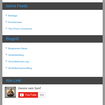
meine Feeds
Beiträge
Kommentare
This Post's Comments
Blogroll
Bergkamen-News
Vertrieblerblog
Technikthemen.org
DerSelbermacherBlog
Abo Link: