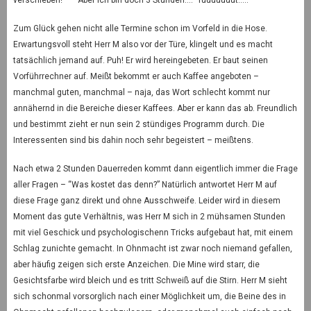
verschieben!” – “Aber ich bin doch 3 Stunden….” Tuuuuuuut…..
Zum Glück gehen nicht alle Termine schon im Vorfeld in die Hose.
Erwartungsvoll steht Herr M also vor der Türe, klingelt und es macht
tatsächlich jemand auf. Puh! Er wird hereingebeten. Er baut seinen
Vorführrechner auf. Meißt bekommt er auch Kaffee angeboten –
manchmal guten, manchmal – naja, das Wort schlecht kommt nur
annähernd in die Bereiche dieser Kaffees. Aber er kann das ab. Freundlich
und bestimmt zieht er nun sein 2 stündiges Programm durch. Die
Interessenten sind bis dahin noch sehr begeistert – meißtens.
Nach etwa 2 Stunden Dauerreden kommt dann eigentlich immer die Frage
aller Fragen – “Was kostet das denn?” Natürlich antwortet Herr M auf
diese Frage ganz direkt und ohne Ausschweife. Leider wird in diesem
Moment das gute Verhältnis, was Herr M sich in 2 mühsamen Stunden
mit viel Geschick und psychologischenn Tricks aufgebaut hat, mit einem
Schlag zunichte gemacht. In Ohnmacht ist zwar noch niemand gefallen,
aber häufig zeigen sich erste Anzeichen. Die Mine wird starr, die
Gesichtsfarbe wird bleich und es tritt Schweiß auf die Stirn. Herr M sieht
sich schonmal vorsorglich nach einer Möglichkeit um, die Beine des in