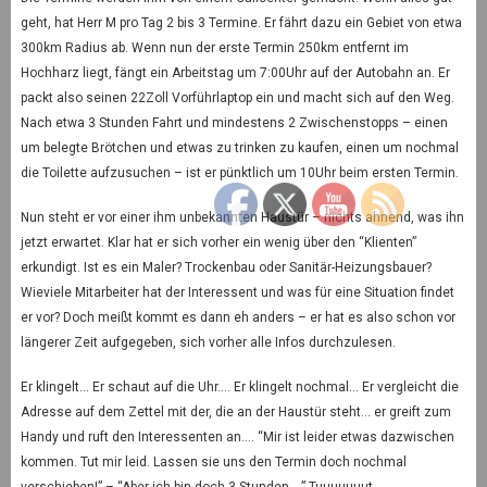
geht, hat Herr M pro Tag 2 bis 3 Termine. Er fährt dazu ein Gebiet von etwa
300km Radius ab. Wenn nun der erste Termin 250km entfernt im
Hochharz liegt, fängt ein Arbeitstag um 7:00Uhr auf der Autobahn an. Er
packt also seinen 22Zoll Vorführlaptop ein und macht sich auf den Weg.
Nach etwa 3 Stunden Fahrt und mindestens 2 Zwischenstopps – einen
um belegte Brötchen und etwas zu trinken zu kaufen, einen um nochmal
die Toilette aufzusuchen – ist er pünktlich um 10Uhr beim ersten Termin.
Nun steht er vor einer ihm unbekannten Haustür – nichts ahnend, was ihn
jetzt erwartet. Klar hat er sich vorher ein wenig über den “Klienten”
erkundigt. Ist es ein Maler? Trockenbau oder Sanitär-Heizungsbauer?
Wieviele Mitarbeiter hat der Interessent und was für eine Situation findet
er vor? Doch meißt kommt es dann eh anders – er hat es also schon vor
längerer Zeit aufgegeben, sich vorher alle Infos durchzulesen.
Er klingelt… Er schaut auf die Uhr…. Er klingelt nochmal… Er vergleicht die
Adresse auf dem Zettel mit der, die an der Haustür steht… er greift zum
Handy und ruft den Interessenten an…. “Mir ist leider etwas dazwischen
kommen. Tut mir leid. Lassen sie uns den Termin doch nochmal