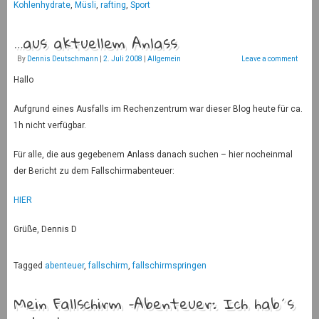
Kohlenhydrate
,
Müsli
,
rafting
,
Sport
…aus aktuellem Anlass
By
Dennis Deutschmann
|
2. Juli 2008
|
Allgemein
Leave a comment
Hallo
Aufgrund eines Ausfalls im Rechenzentrum war dieser Blog heute für ca.
1h nicht verfügbar.
Für alle, die aus gegebenem Anlass danach suchen – hier nocheinmal
der Bericht zu dem Fallschirmabenteuer:
HIER
Grüße, Dennis D
Tagged
abenteuer
,
fallschirm
,
fallschirmspringen
Mein Fallschirm –Abenteuer: Ich hab´s