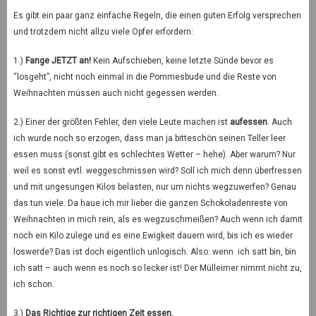
Es gibt ein paar ganz einfache Regeln, die einen guten Erfolg versprechen
und trotzdem nicht allzu viele Opfer erfordern:
1.)
Fange JETZT an!
Kein Aufschieben, keine letzte Sünde bevor es
“losgeht”, nicht noch einmal in die Pommesbude und die Reste von
Weihnachten müssen auch nicht gegessen werden.
2.) Einer der größten Fehler, den viele Leute machen ist
aufessen
. Auch
ich wurde noch so erzogen, dass man ja bitteschön seinen Teller leer
essen muss (sonst gibt es schlechtes Wetter – hehe). Aber warum? Nur
weil es sonst evtl. weggeschmissen wird? Soll ich mich denn überfressen
und mit ungesungen Kilos belasten, nur um nichts wegzuwerfen? Genau
das tun viele. Da haue ich mir lieber die ganzen Schokoladenreste von
Weihnachten in mich rein, als es wegzuschmeißen? Auch wenn ich damit
noch ein Kilo zulege und es eine Ewigkeit dauern wird, bis ich es wieder
loswerde? Das ist doch eigentlich unlogisch. Also: wenn ich satt bin, bin
ich satt – auch wenn es noch so lecker ist! Der Mülleimer nimmt nicht zu,
ich schon.
3.)
Das Richtige zur richtigen Zeit essen.