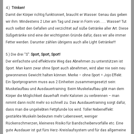
4.)
Trinken!
Damit der Körper richtig funktioniert, braucht er Wasser. Genau das geben
wir ihm. Mindestens 2 Liter am Tag und zwar in Form von……. Wasser! Tut
euch selbst den Gefallen und verzichtet auf süße Getränke aller Art. Diese
Süßgetränke sind eine der wichtigsten Gründe dafür, dass wir alle immer
Fetter werden. Darunter zählen übrigens auch alle Light Getränke!!!
5.) Die drei “S”:
Sport, Sport, Sport!
Der einfachste und effektivste Weg das Abnehmen zu unterstützen ist
Sport. Man kann zwar ohne Sport auch abnehmen, wird aber nie sein neu
gewonnenes Gewicht halten können. Merke – ohne Sport = Jojo Effekt.
Ein Sportprogramm muss aus 2 Einheiten zusammengesetzt sein:
Muskelaufbau und Ausdauertraining. Beim Muskelaufbau gibt man dem
Körper die Möglichkeit dauerhaft mehr Kalorien zu verbrennen – man
nimmt dann nicht mehr so schnell zu. Das Ausdauertraining sorgt dafür,
dass man die ungeliebten Fettpfunde los wird. Toller Nebeneffekt:
gestärkte Muskeln bedeuten mehr Lebenswert, weniger
Rückenschmerzen, kleineres Risiko für Bandscheibenvorfälle etc. Eine
gute Ausdauer ist gut fürs Herz- Kreislaufsystem und für das allgemeine