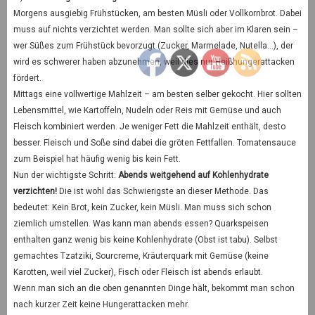
Morgens ausgiebig Frühstücken, am besten Müsli oder Vollkornbrot. Dabei
muss auf nichts verzichtet werden. Man sollte sich aber im Klaren sein –
wer Süßes zum Frühstück bevorzugt (Zucker, Marmelade, Nutella…), der
wird es schwerer haben abzunehmen, weil dies nur Heißhungerattacken
fördert.
Mittags eine vollwertige Mahlzeit – am besten selber gekocht. Hier sollten
Lebensmittel, wie Kartoffeln, Nudeln oder Reis mit Gemüse und auch
Fleisch kombiniert werden. Je weniger Fett die Mahlzeit enthält, desto
besser. Fleisch und Soße sind dabei die gröten Fettfallen. Tomatensauce
zum Beispiel hat häufig wenig bis kein Fett.
Nun der wichtigste Schritt:
Abends weitgehend auf Kohlenhydrate
verzichten!
Die ist wohl das Schwierigste an dieser Methode. Das
bedeutet: Kein Brot, kein Zucker, kein Müsli. Man muss sich schon
ziemlich umstellen. Was kann man abends essen? Quarkspeisen
enthalten ganz wenig bis keine Kohlenhydrate (Obst ist tabu). Selbst
gemachtes Tzatziki, Sourcreme, Kräuterquark mit Gemüse (keine
Karotten, weil viel Zucker), Fisch oder Fleisch ist abends erlaubt.
Wenn man sich an die oben genannten Dinge hält, bekommt man schon
nach kurzer Zeit keine Hungerattacken mehr.