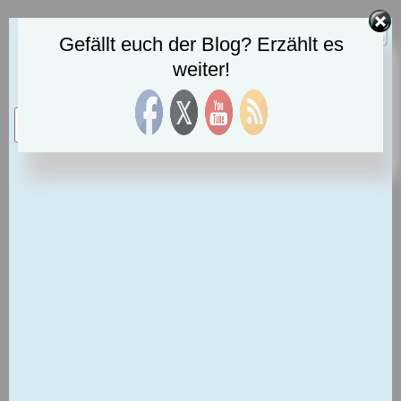
Gefällt euch der Blog? Erzählt es
Dennis Deutschmann bloggt
weiter!
Solange man mich lässt, blogge ich hier alles was
ich will!