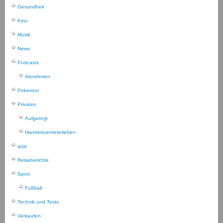
Gesundheit
Kino
Musik
News
Podcasts
Abnehmen
Pokemon
Privates
Aufgeregt
Handelsvertreterleben
quiz
Reiseberichte
Sport
Fußball
Technik und Tests
Verkaufen