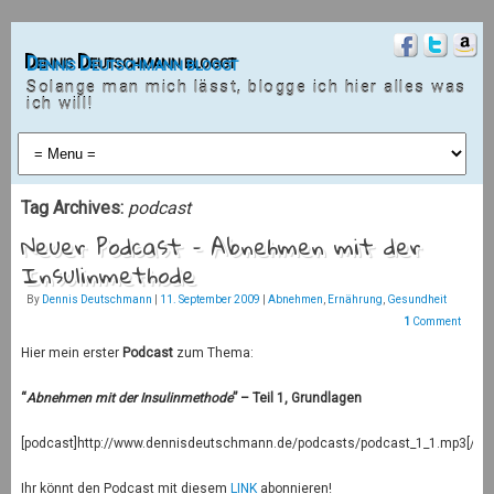
Dennis Deutschmann bloggt
Solange man mich lässt, blogge ich hier alles was
ich will!
Tag Archives:
podcast
Neuer Podcast – Abnehmen mit der
Insulinmethode
By
Dennis Deutschmann
|
11. September 2009
|
Abnehmen
,
Ernährung
,
Gesundheit
1
Comment
Hier mein erster
Podcast
zum Thema:
“
Abnehmen mit der Insulinmethode
” – Teil 1, Grundlagen
[podcast]http://www.dennisdeutschmann.de/podcasts/podcast_1_1.mp3[/pod
Ihr könnt den Podcast mit diesem
LINK
abonnieren!