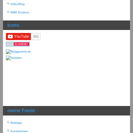
VideoBlog
WiWi Studium
Icons:
meine Feeds
Beiträge
Kommentare