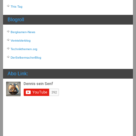
This Tag
Blogroll
Bergkamen-News
Vertrieblerblog
Technikthemen.org
DerSelbermacherBlog
Abo Link: