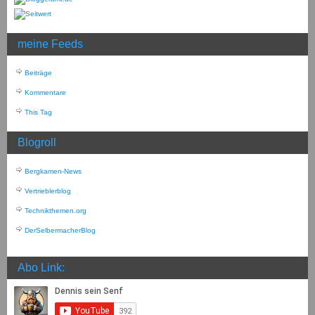
meine Feeds
Beiträge
Kommentare
This Tag
Blogroll
Bergkamen-News
Vertrieblerblog
Technikthemen.org
DerSelbermacherBlog
Abo Link: