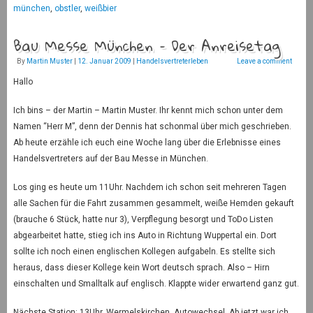
münchen
,
obstler
,
weißbier
Bau Messe München – Der Anreisetag
By
Martin Muster
|
12. Januar 2009
|
Handelsvertreterleben
Leave a comment
Hallo
Ich bins – der Martin – Martin Muster. Ihr kennt mich schon unter dem
Namen “Herr M”, denn der Dennis hat schonmal über mich geschrieben.
Ab heute erzähle ich euch eine Woche lang über die Erlebnisse eines
Handelsvertreters auf der Bau Messe in München.
Los ging es heute um 11Uhr. Nachdem ich schon seit mehreren Tagen
alle Sachen für die Fahrt zusammen gesammelt, weiße Hemden gekauft
(brauche 6 Stück, hatte nur 3), Verpflegung besorgt und ToDo Listen
abgearbeitet hatte, stieg ich ins Auto in Richtung Wuppertal ein. Dort
sollte ich noch einen englischen Kollegen aufgabeln. Es stellte sich
heraus, dass dieser Kollege kein Wort deutsch sprach. Also – Hirn
einschalten und Smalltalk auf englisch. Klappte wider erwartend ganz gut.
Nächste Station: 13Uhr, Wermelskirchen, Autowechsel. Ab jetzt war ich