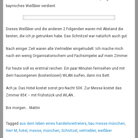
bayrisches Weißbier verdient:
Dieses Weißbier und die anderen 2 Folgenden waren mit Abstand die
besten, die ich je getrunken habe. Das Schnitzel war natürlich auch gut.
Nach einiger Zeit waren alle Vertriebler eingetrudelt. Ich mache mich
nach ein wenig Organisatorischem und Fachsimpelei auf mein Zimmer.
Für heute soll es erstmal reichen. Ein paar Minuten fernsehen und mit
dem hauseigenen (kostenlosen) WLAN surfen, dann ins Bett.
Ach ja: Das Hotel kostet sonst pro Nacht 50€. Zur Messe kostet das
Zimmer 85€ – mit Frühstück und WLAN…
Bis morgen… Mattin
Tagged
aus dem leben eines handelsvertreters
,
bau messe münchen
,
Herr M
,
hotel
,
messe
,
münchen
,
Schnitzel
,
vertriebler
,
weißbier