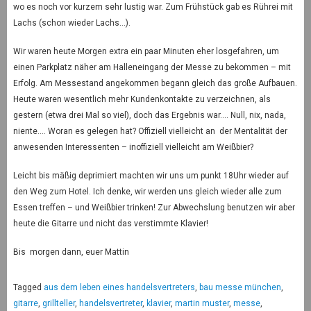
wo es noch vor kurzem sehr lustig war. Zum Frühstück gab es Rührei mit
Lachs (schon wieder Lachs…).
Wir waren heute Morgen extra ein paar Minuten eher losgefahren, um
einen Parkplatz näher am Halleneingang der Messe zu bekommen – mit
Erfolg. Am Messestand angekommen begann gleich das große Aufbauen.
Heute waren wesentlich mehr Kundenkontakte zu verzeichnen, als
gestern (etwa drei Mal so viel), doch das Ergebnis war…. Null, nix, nada,
niente…. Woran es gelegen hat? Offiziell vielleicht an der Mentalität der
anwesenden Interessenten – inoffiziell vielleicht am Weißbier?
Leicht bis mäßig deprimiert machten wir uns um punkt 18Uhr wieder auf
den Weg zum Hotel. Ich denke, wir werden uns gleich wieder alle zum
Essen treffen – und Weißbier trinken! Zur Abwechslung benutzen wir aber
heute die Gitarre und nicht das verstimmte Klavier!
Bis morgen dann, euer Mattin
Tagged
aus dem leben eines handelsvertreters
,
bau messe münchen
,
gitarre
,
grillteller
,
handelsvertreter
,
klavier
,
martin muster
,
messe
,