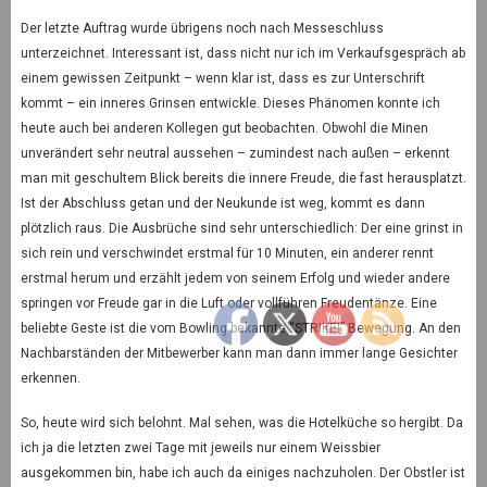
Der letzte Auftrag wurde übrigens noch nach Messeschluss
unterzeichnet. Interessant ist, dass nicht nur ich im Verkaufsgespräch ab
einem gewissen Zeitpunkt – wenn klar ist, dass es zur Unterschrift
kommt – ein inneres Grinsen entwickle. Dieses Phänomen konnte ich
heute auch bei anderen Kollegen gut beobachten. Obwohl die Minen
unverändert sehr neutral aussehen – zumindest nach außen – erkennt
man mit geschultem Blick bereits die innere Freude, die fast herausplatzt.
Ist der Abschluss getan und der Neukunde ist weg, kommt es dann
plötzlich raus. Die Ausbrüche sind sehr unterschiedlich: Der eine grinst in
sich rein und verschwindet erstmal für 10 Minuten, ein anderer rennt
erstmal herum und erzählt jedem von seinem Erfolg und wieder andere
springen vor Freude gar in die Luft oder vollführen Freudentänze. Eine
beliebte Geste ist die vom Bowling bekannte “STRIKE!” Bewegung. An den
Nachbarständen der Mitbewerber kann man dann immer lange Gesichter
erkennen.
So, heute wird sich belohnt. Mal sehen, was die Hotelküche so hergibt. Da
ich ja die letzten zwei Tage mit jeweils nur einem Weissbier
ausgekommen bin, habe ich auch da einiges nachzuholen. Der Obstler ist