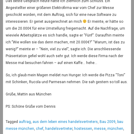
Das beste Gespräch heute hatte ich ziemlich zum Schluss. Ein
Angestellter einer größeren Elektrofirma war vom Chef zur Messe
geschickt worden, mit dem Auftrag, sich für eine neue Software zu
interessieren. Er geriet ausgerechnet an mich
Er meinte, er hätte so
um die 20.000€ für eine Umstellung freigemacht. Auf die Nachfrage, um
wieviele Arbeitsplätze es sich handle, sagte er “Fünf”. Daraufhin meinte
ich:”Wie wollen sie das denn machen, mit 20.000€?” “Warum, ist das zu
wenig?” meinte er – “Nein, viel zu viel”, sagte ich. Die anschliessende
Präsentation gefiel wohl auch sehr gut. Ich werde diese Firma nach der
Messe mal besuchen fahren – auf einen Kaffe… hehe…
So, ich glaub mein Magen meldet nun Hunger. Ich werde die Pizza “Toni”
mit Schinken, Rucola und Parmesan nehmen. Die sah gestern so toll aus.
Grüße, Mattin aus München
PS: Schöne Grüße vom Dennis
Tagged
auftrag
,
aus dem leben eines handelsvertreters
,
Bau 2009
,
bau
messe münchen
,
chef
,
handelsvertreter
,
hostessen
,
messe
,
münchen
,