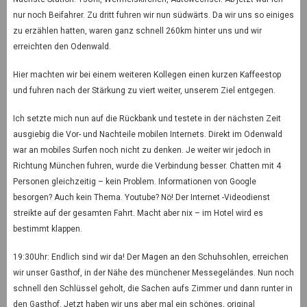
nur noch Beifahrer. Zu dritt fuhren wir nun südwärts. Da wir uns so einiges
zu erzählen hatten, waren ganz schnell 260km hinter uns und wir
erreichten den Odenwald.
Hier machten wir bei einem weiteren Kollegen einen kurzen Kaffeestop
und fuhren nach der Stärkung zu viert weiter, unserem Ziel entgegen.
Ich setzte mich nun auf die Rückbank und testete in der nächsten Zeit
ausgiebig die Vor- und Nachteile mobilen Internets. Direkt im Odenwald
war an mobiles Surfen noch nicht zu denken. Je weiter wir jedoch in
Richtung München fuhren, wurde die Verbindung besser. Chatten mit 4
Personen gleichzeitig – kein Problem. Informationen von Google
besorgen? Auch kein Thema. Youtube? Nö! Der Internet -Videodienst
streikte auf der gesamten Fahrt. Macht aber nix – im Hotel wird es
bestimmt klappen.
19:30Uhr: Endlich sind wir da! Der Magen an den Schuhsohlen, erreichen
wir unser Gasthof, in der Nähe des münchener Messegeländes. Nun noch
schnell den Schlüssel geholt, die Sachen aufs Zimmer und dann runter in
den Gasthof. Jetzt haben wir uns aber mal ein schönes, original