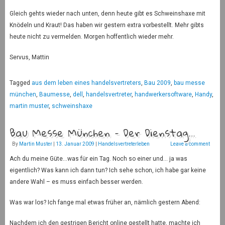
Gleich gehts wieder nach unten, denn heute gibt es Schweinshaxe mit
Knödeln und Kraut! Das haben wir gestern extra vorbestellt. Mehr gibts
heute nicht zu vermelden. Morgen hoffentlich wieder mehr.
Servus, Mattin
Tagged
aus dem leben eines handelsvertreters
,
Bau 2009
,
bau messe
münchen
,
Baumesse
,
dell
,
handelsvertreter
,
handwerkersoftware
,
Handy
,
martin muster
,
schweinshaxe
Bau Messe München – Der Dienstag…
By
Martin Muster
|
13. Januar 2009
|
Handelsvertreterleben
Leave a comment
Ach du meine Güte…was für ein Tag. Noch so einer und… ja was
eigentlich? Was kann ich dann tun? Ich sehe schon, ich habe gar keine
andere Wahl – es muss einfach besser werden.
Was war los? Ich fange mal etwas früher an, nämlich gestern Abend:
Nachdem ich den gestrigen Bericht online gestellt hatte, machte ich