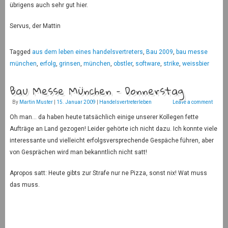
übrigens auch sehr gut hier.
Servus, der Mattin
Tagged
aus dem leben eines handelsvertreters
,
Bau 2009
,
bau messe
münchen
,
erfolg
,
grinsen
,
münchen
,
obstler
,
software
,
strike
,
weissbier
Bau Messe München – Donnerstag
By
Martin Muster
|
15. Januar 2009
|
Handelsvertreterleben
Leave a comment
Oh man… da haben heute tatsächlich einige unserer Kollegen fette
Aufträge an Land gezogen! Leider gehörte ich nicht dazu. Ich konnte viele
interessante und vielleicht erfolgsversprechende Gespäche führen, aber
von Gesprächen wird man bekanntlich nicht satt!
Apropos satt: Heute gibts zur Strafe nur ne Pizza, sonst nix! Wat muss
das muss.