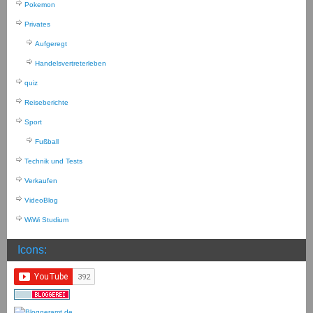
Pokemon
Privates
Aufgeregt
Handelsvertreterleben
quiz
Reiseberichte
Sport
Fußball
Technik und Tests
Verkaufen
VideoBlog
WiWi Studium
Icons: