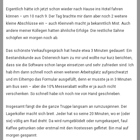
Eigentlich hätte ich jetzt schon wieder nach Hause ins Hotel fahren
können – um 10 nach 9. Der Tag brachte mir dann aber noch 2 weitere
kleine Abschlüsse ein – auch Kleinvieh macht ja bekanntlich Mist. Auch
andere meiner Kollegen hatten ähnliche Erfolge. Die restliche Sahne
schöpfen wir morgen noch ab.
Das schönste Verkaufsgespräch hat heute etwa 3 Minuten gedauert: Ein
Bestandskunde aus Österreich kam zu mir und wollte nur kurz berichten,
dass sie die Software schon lange einsetzen und sehr zufrieden sind. Ich
hab ihm dann schnell noch einen weiteren Arbeitsplatz aufgeschwatzt
und im Eiltempo das Formular ausgefüllt, denn er musste ja in 3 Minuten
am Bus sein – aber die 10% Messerabatt wollte er ja auch nicht
verschenken. So schnell habe ich noch nie von Hand geschrieben.
Insgesamt fängt die die ganze Truppe langsam an rumzuspinnen. Der
Lagerkoller macht sich breit. Jeder hat so seine 20 Minuten, wo er (oder
sie) völlig am Rad dreht. Da wird rumgeblödelt oder rumgekaspert, faul
Kaffee getrunken oder erstmal mit den Hostessen geflirtet. Bin mal auf
morgen gespannt.