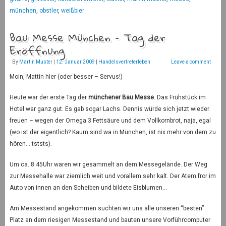
münchen
,
obstler
,
weißbier
Bau Messe München – Tag der
Eröffnung
By
Martin Muster
|
12. Januar 2009
|
Handelsvertreterleben
Leave a comment
Moin, Mattin hier (oder besser – Servus!)
Heute war der erste Tag der
münchener Bau Messe
. Das Frühstück im
Hotel war ganz gut. Es gab sogar Lachs. Dennis würde sich jetzt wieder
freuen – wegen der Omega 3 Fettsäure und dem Vollkornbrot, naja, egal
(wo ist der eigentlich? Kaum sind wa in München, ist nix mehr von dem zu
hören… tststs).
Um ca. 8:45Uhr waren wir gesammelt an dem Messegelände. Der Weg
zur Messehalle war ziemlich weit und vorallem sehr kalt. Der Atem fror im
Auto von innen an den Scheiben und bildete Eisblumen…
Am Messestand angekommen suchten wir uns alle unseren “besten”
Platz an dem riesigen Messestand und bauten unsere Vorführcomputer