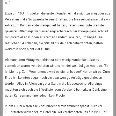
auf.
Etwa um 10Uhr trudelten die ersten Kunden ein, die sich zufällig oder aus
Versehen in die Softwarehalle verirrt hatten. Die Messehostessen, die wir
extra zum Kunden ködern engagiert hatten, haben ganz gute Dienste
geleistet. Allerdings war unser englischsprachiger Kollege ganz schnell
mit potentiellen Kunden aus fernen Ländern, wie Iran, umzingelt. Die
restlichen 14 Kollegen, die offiziell nur deutsch beherrschten, hatten
weiterhin noch nicht viel zu tun.
Als nach dem Mittag weiterhin nur sehr wenig Kundenkontakte zu
vermelden waren, vertrösteten wir uns mit der weitläufigen Ausrede: “Es
ist Montag. Zum Wochenende wird es sicher besser!” Hoffen wir es. Zum
Ende hin konnten sogar noch ein paar wenige Aufträge geschrieben
werden. Alles in Allem ein guter Start in die Messewoche. Allerdings
machten sich auch die 3 Weißbier vom Vorabend bemerkbar. Dank einer
guten Kaffeemaschine jedoch kein Problem.
Punkt 18Uhr waren alle Vorführrechner zusammengepackt. Kurz vor
19Uhr trafen wir wieder im Hotel ein. Wir verabredeten uns für 19:30Uhr