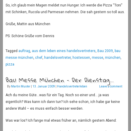
So, ich glaub mein Magen meldet nun Hunger. Ich werde die Pizza “Toni”
mit Schinken, Rucola und Parmesan nehmen. Die sah gestern so toll aus.
Grüße, Mattin aus München
PS: Schöne Grüße vom Dennis
Tagged
auftrag
,
aus dem leben eines handelsvertreters
,
Bau 2009
,
bau
messe münchen
,
chef
,
handelsvertreter
,
hostessen
,
messe
,
münchen
,
pizza
Bau Messe München – Der Dienstag…
By
Martin Muster
|
13. Januar 2009
|
Handelsvertreterleben
Leave a comment
Ach du meine Güte…was für ein Tag. Noch so einer und… ja was
eigentlich? Was kann ich dann tun? Ich sehe schon, ich habe gar keine
andere Wahl – es muss einfach besser werden.
Was war los? Ich fange mal etwas früher an, nämlich gestern Abend: