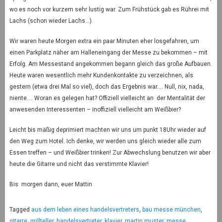
wo es noch vor kurzem sehr lustig war. Zum Frühstück gab es Rührei mit
Lachs (schon wieder Lachs…).
Wir waren heute Morgen extra ein paar Minuten eher losgefahren, um
einen Parkplatz näher am Halleneingang der Messe zu bekommen – mit
Erfolg. Am Messestand angekommen begann gleich das große Aufbauen.
Heute waren wesentlich mehr Kundenkontakte zu verzeichnen, als
gestern (etwa drei Mal so viel), doch das Ergebnis war…. Null, nix, nada,
niente…. Woran es gelegen hat? Offiziell vielleicht an der Mentalität der
anwesenden Interessenten – inoffiziell vielleicht am Weißbier?
Leicht bis mäßig deprimiert machten wir uns um punkt 18Uhr wieder auf
den Weg zum Hotel. Ich denke, wir werden uns gleich wieder alle zum
Essen treffen – und Weißbier trinken! Zur Abwechslung benutzen wir aber
heute die Gitarre und nicht das verstimmte Klavier!
Bis morgen dann, euer Mattin
Tagged
aus dem leben eines handelsvertreters
,
bau messe münchen
,
gitarre
,
grillteller
,
handelsvertreter
,
klavier
,
martin muster
,
messe
,