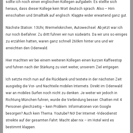
sollte ich noch einen englischen Kollegen aufgabeln. Es stellte sich
heraus, dass dieser Kollege kein Wort deutsch sprach. Also – Hirn
einschalten und Smalltalk auf englisch. Klappte wider erwartend ganz gut.
Nächste Station: 13Uhr, Wermelskirchen, Autowechsel. Ab jetzt war ich
nur noch Beifahrer. Zu dritt fuhren wir nun südwärts. Da wir uns so einiges
zu erzählen hatten, waren ganz schnell 260km hinter uns und wir
erreichten den Odenwald.
Hier machten wir bei einem weiteren Kollegen einen kurzen Kaffeestop
und fuhren nach der Stärkung zu viert weiter, unserem Ziel entgegen.
Ich setzte mich nun auf die Rückbank und testete in der nächsten Zeit
ausgiebig die Vor- und Nachteile mobilen Internets. Direkt im Odenwald
war an mobiles Surfen noch nicht zu denken. Je weiter wir jedoch in
Richtung München fuhren, wurde die Verbindung besser. Chatten mit 4
Personen gleichzeitig – kein Problem. Informationen von Google
besorgen? Auch kein Thema. Youtube? Nö! Der Internet -Videodienst
streikte auf der gesamten Fahrt. Macht aber nix – im Hotel wird es
bestimmt klappen.