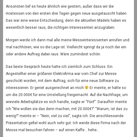
Ansonsten lief es heute ähnlich wie gestern, außer dass wir die
Hostessen von den ersten drei Tagen gegen neue ausgetauscht haben.
Das war eine weise Entscheidung, denn die aktuellen Mädels haben es
wesentlich besser raus, die richtigen Interessenten anzugraben.
Morgen werde ich dann mal alle meine Messeinteressenten anrufen und
mal nachhören, wie so die Lage ist. Vielleicht springt da ja noch der ein
oder andere Auftrag dabei raus. Wäre zumindest schön.
Das beste Gespräch heute hatte ich ziemlich zum Schluss. Ein
Angestellter einer größeren Elektrofirma war vom Chef zur Messe
geschickt worden, mit dem Auftrag, sich für eine neue Software zu
interessieren. Er geriet ausgerechnet an mich
Er meinte, er hätte so
um die 20.000€ für eine Umstellung freigemacht. Auf die Nachfrage, um
wieviele Arbeitsplätze es sich handle, sagte er “Fünf”. Daraufhin meinte
ich:”Wie wollen sie das denn machen, mit 20.000€?” “Warum, ist das zu
wenig?” meinte er – “Nein, viel zu viel”, sagte ich. Die anschliessende
Präsentation gefiel wohl auch sehr gut. Ich werde diese Firma nach der
Messe mal besuchen fahren – auf einen Kaffe… hehe…