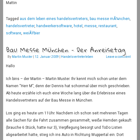
Mattin
Tagged
aus dem leben eines handelsvertreters
,
bau messe mÃ¼nchen
,
handelsvertreter
,
handwerkersoftware
,
hotel
,
messe
,
restaurant
,
software
,
weiÃŸbier
Bau Messe München – Der Anreisetag
By
Martin Muster
|
12. Januar 2009
|
Handelsvertreterleben
Leave a comment
Hallo
Ich bins – der Martin – Martin Muster. Ihr kennt mich schon unter dem
Namen “Herr M”, denn der Dennis hat schonmal über mich geschrieben.
Ab heute erzähle ich euch eine Woche lang über die Erlebnisse eines
Handelsvertreters auf der Bau Messe in München.
Los ging es heute um 11Uhr. Nachdem ich schon seit mehreren Tagen
alle Sachen für die Fahrt zusammen gesammelt, weiße Hemden gekauft
(brauche 6 Stück, hatte nur 3), Verpflegung besorgt und ToDo Listen
abgearbeitet hatte, stieg ich ins Auto in Richtung Wuppertal ein. Dort