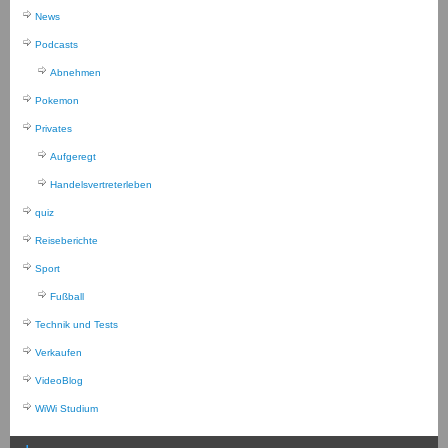
News
Podcasts
Abnehmen
Pokemon
Privates
Aufgeregt
Handelsvertreterleben
quiz
Reiseberichte
Sport
Fußball
Technik und Tests
Verkaufen
VideoBlog
WiWi Studium